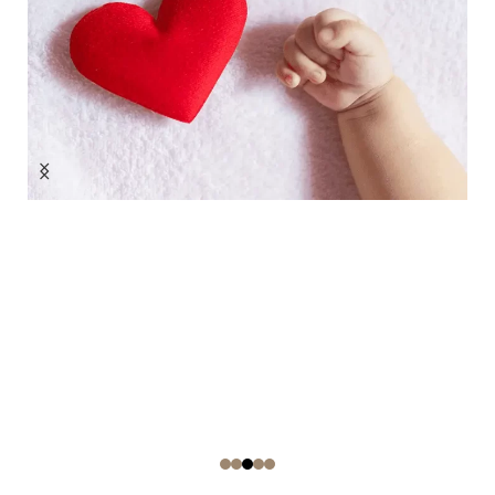
ONKOLOGAI
Žiūrėti plačiau