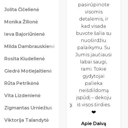
pasirūpinote
Jolita Čičelienė
visomis
detalėmis, ir
Monika Žilionė
kad visada
buvote šalia su
Ieva Bajoriūnienė
nuoširdžiu
Milda Dambrauskienė
palaikymu. Su
Jumis jaučiausi
Rosita Kiudelienė
labai saugi,
rami. Tokie
Giedrė Motiejaitienė
gydytojai
Rūta Petrikėnė
palieka
neišdildomą
Vita Lizdenienė
įspūdį – dėkoju
iš visos širdies.
Zigmantas Urniežius
❤️
Viktorija Talandytė
Apie Daivą