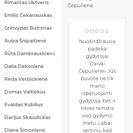
Rimantas Uktveris
Emilis Čekanauskas
Grinvydas Butrimas
Aušra Šnipaitienė
Nuoširdžiausia
padėka
Rūta Dambrauskienė
gydytojai
Daivai
Dalia Deksnienė
Čepulienei. Jūs
buvote ne tik
Reda Verbickienė
mano
Domas Vaitiekus
operuojanti
gydytoja, bet ir
Evaldas Kubilius
tikras ramstis
viso gydymo
Darijus Skaudickas
metu. Labai
Diana Šimonienė
vertinu, kad