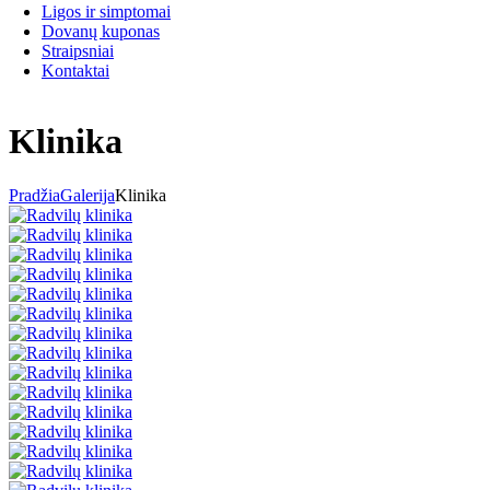
Ligos ir simptomai
Dovanų kuponas
Straipsniai
Kontaktai
Klinika
Pradžia
Galerija
Klinika