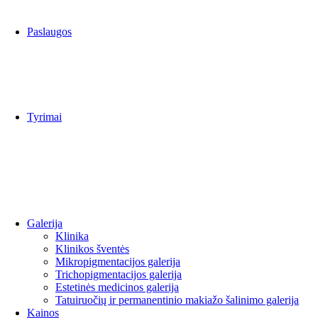
Paslaugos
Gydomieji masažai
Gydytojų konsultacijos
Echoskopija
Urologija
Tyrimai
Kraujo tyrimai
Molekulinės diagnostikos tyrimai
NIPT tyrimai
Galerija
Klinika
Klinikos šventės
Mikropigmentacijos galerija
Trichopigmentacijos galerija
Estetinės medicinos galerija
Tatuiruočių ir permanentinio makiažo šalinimo galerija
Kainos