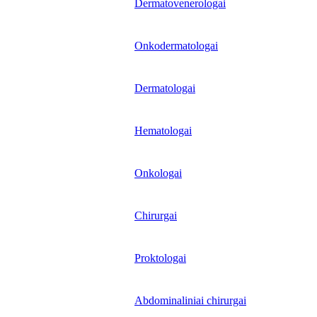
Dermatovenerologai
Onkodermatologai
Dermatologai
Hematologai
Onkologai
Chirurgai
Proktologai
Abdominaliniai chirurgai