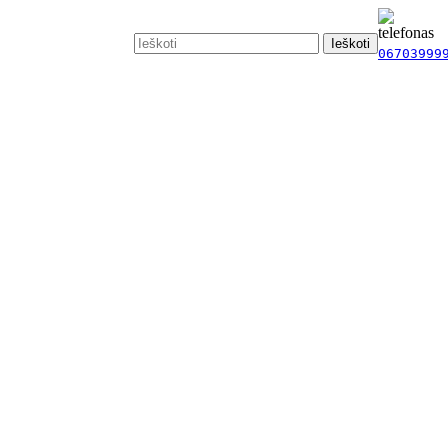
Ieškoti
06703999
Vaikų onkohematologai
Vaikų kardiologai
Vaikų ortopedai -
traumatologai
Vaikų pulmonologai
Vaikų alergologai