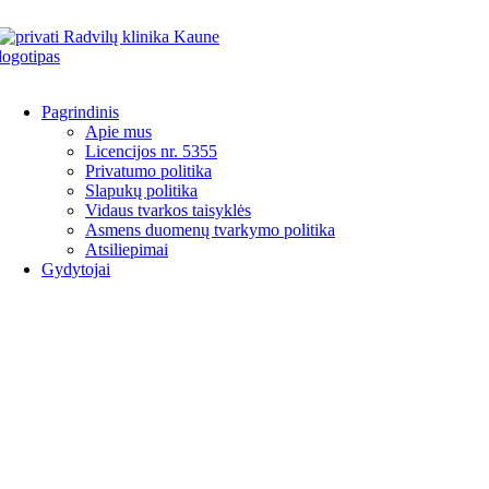
Pagrindinis
Apie mus
Licencijos nr. 5355
Privatumo politika
Slapukų politika
Vidaus tvarkos taisyklės
Asmens duomenų tvarkymo politika
Atsiliepimai
Gydytojai
Akušeriai-ginekologai
Ort
Urologai
End
Hematologai
Chi
Echoskopuotojai
Neu
Nefrologai
Aler
Kardiologai
imu
Psichiatrai
Onk
Krūtų onkochirurgai-
Der
mamologai
Onk
Proktologai
Der
Abdominaliniai chirurgai