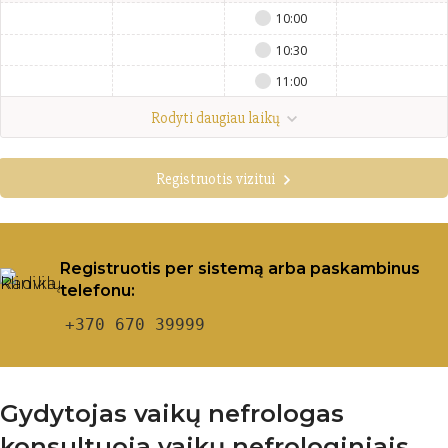
10:00
10:30
11:00
Rodyti daugiau laikų
Registruotis vizitui
Registruotis per sistemą arba paskambinus
telefonu:
+370 670 39999
Gydytojas vaikų nefrologas
konsultuoja vaikų nefrologiniais