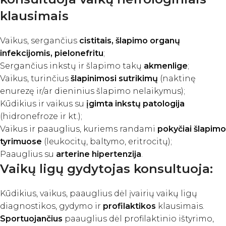
klausimais
Vaikus, sergančius
cistitais, šlapimo organų
infekcijomis, pielonefritu
;
Sergančius inkstų ir šlapimo takų
akmenlige
;
Vaikus, turinčius
šlapinimosi sutrikimų
(naktinę
enurezę ir/ar dieninius šlapimo nelaikymus);
Kūdikius ir vaikus su
įgimta inkstų patologija
(hidronefroze ir kt.);
Vaikus ir paauglius, kuriems randami
pokyčiai šlapimo
tyrimuose
(leukocitų, baltymo, eritrocitų);
Paauglius su
arterine hipertenzija
.
Vaikų ligų gydytojas konsultuoja:
Kūdikius, vaikus, paauglius dėl įvairių vaikų ligų
diagnostikos, gydymo ir
profilaktikos
klausimais.
Sportuojančius
paauglius dėl profilaktinio ištyrimo,