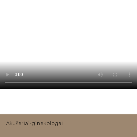
Akušeriai-ginekologai