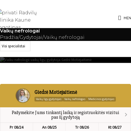
ME
Vaikų nefrologai
Pradžia
Gydytojai
Vaikų nefrologai
GIEDRĖ MOTIEJAITIENĖ
VAIKŲ NEFROLOGAS, VAIKŲ LIGŲ GYDYTOJAS
Giedrė Motiejaitienė
Vaikų ligų gydytojas
Vaikų nefrologas
Medicinos gydytojas
Pažymėkite Jums tinkantį laiką ir registruokitės vizitui
pas šį gydytoją
Pr 08/24
An 08/25
Tr 08/26
Kt 08/27