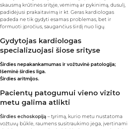
skausmą krūtinės srityje, vėmimą ar pykinimą, dusulį,
padidėjusi prakaitavimą ir kt. Geras kardiologas
padeda ne tik gydyti esamas problemas, bet ir
formuoti įpročius, saugančius širdį nuo ligų.
Gydytojas kardiologas
specializuojasi šiose srityse
Širdies nepakankamumas ir vožtuvinė patologija;
Išeminė širdies liga.
Širdies aritmijos.
Pacientų patogumui vieno vizito
metu galima atlikti
Širdies echoskopiją
– tyrimą, kurio metu nustatoma
vožtuvų būklė, raumens susitraukimo jėga, įvertinami