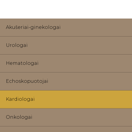
Akušeriai-ginekologai
Urologai
Hematologai
Echoskopuotojai
Kardiologai
Onkologai