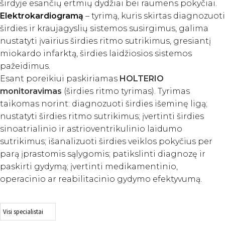
širdyje esančių ertmių dydžiai bei raumens pokyčiai.
Elektrokardiogramą
– tyrimą, kuris skirtas diagnozuoti
širdies ir kraujagyslių sistemos susirgimus, galima
nustatyti įvairius širdies ritmo sutrikimus, gresiantį
miokardo infarktą, širdies laidžiosios sistemos
pažeidimus.
Esant poreikiui paskiriamas
HOLTERIO
monitoravimas
(širdies ritmo tyrimas). Tyrimas
taikomas norint: diagnozuoti širdies išeminę ligą;
nustatyti širdies ritmo sutrikimus; įvertinti širdies
sinoatrialinio ir astrioventrikulinio laidumo
sutrikimus; išanalizuoti širdies veiklos pokyčius per
parą įprastomis sąlygomis; patikslinti diagnozę ir
paskirti gydymą; įvertinti medikamentinio,
operacinio ar reabilitacinio gydymo efektyvumą.