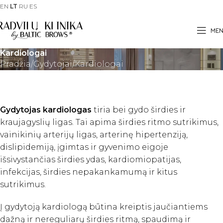
EN
LT
RU
ES
ME
Kardiologai
Pradžia
Gydytojai
Kardiologai
Gydytojas kardiologas
tiria bei gydo širdies ir
kraujagyslių ligas. Tai apima širdies ritmo sutrikimus,
vainikinių arterijų ligas, arterinę hipertenziją,
dislipidemiją, įgimtas ir gyvenimo eigoje
išsivystančias širdies ydas, kardiomiopatijas,
infekcijas, širdies nepakankamumą ir kitus
sutrikimus.
Į gydytoją kardiologą būtina kreiptis jaučiantiems
dažną ir nereguliarų širdies ritmą, spaudimą ir