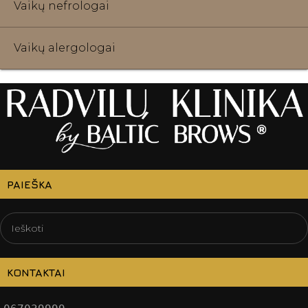
Vaikų nefrologai
Vaikų alergologai
PAIEŠKA
KONTAKTAI