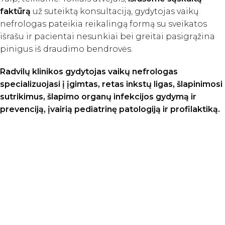
faktūrą
už suteiktą konsultaciją, gydytojas vaikų
nefrologas pateikia reikalingą formą su sveikatos
išrašu ir pacientai nesunkiai bei greitai pasigrąžina
pinigus iš draudimo bendrovės.
Radvilų klinikos gydytojas vaikų nefrologas
specializuojasi į įgimtas, retas inkstų ligas, šlapinimosi
sutrikimus, šlapimo organų infekcijos gydymą ir
prevenciją, įvairią pediatrinę patologiją ir profilaktiką.
VAIKŲ NEFROLOGO
€
KONSULTACIJŲ KAINOS
PIRMINĖ GYDYTOJO VAIKŲ
70
NEFROLOGO KONSULTACIJA