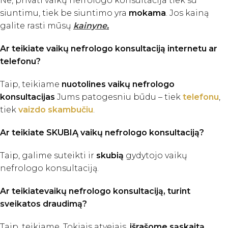
Ne, privati vaikų nefrologo konsultacija tiek su
siuntimu, tiek be siuntimo yra
mokama
. Jos kainą
galite rasti mūsų
kainyne
.
Ar teikiate vaikų nefrologo konsultaciją internetu ar
telefonu?
Taip, teikiame
nuotolines vaikų nefrologo
konsultacijas
Jums patogesniu būdu – tiek
telefonu
,
tiek
vaizdo skambučiu
.
Ar teikiate SKUBIĄ vaikų nefrologo konsultaciją?
Taip, galime suteikti ir
skubią
gydytojo vaikų
nefrologo konsultaciją.
Ar teikiatevaikų nefrologo konsultaciją, turint
sveikatos draudimą?
Taip, teikiame. Tokiais atvejais,
išrašome sąskaitą