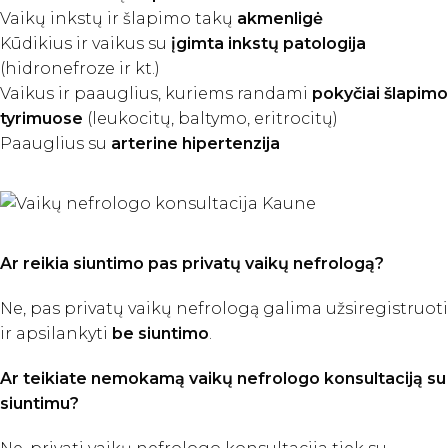
Vaikų inkstų ir šlapimo takų
akmenligė
Kūdikius ir vaikus su
įgimta inkstų
patologija
(hidronefroze ir kt.)
Vaikus ir paauglius, kuriems randami
pokyčiai šlapimo
tyrimuose
(leukocitų, baltymo, eritrocitų)
Paauglius su
arterine hipertenzija
Ar reikia siuntimo pas privatų vaikų nefrologą?
Ne, pas privatų vaikų nefrologą galima užsiregistruoti
ir apsilankyti
be siuntimo
.
Ar teikiate nemokamą vaikų nefrologo konsultaciją su
siuntimu?