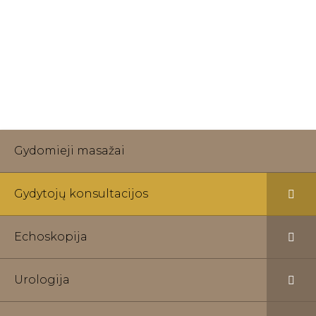
efektyviu sveikatos problemų šalinimu. Gydytojų
paslaugos teikiamos visiškai anonimiškai,
atsižvelgiant į paciento pageidavimus, ir atliekant
visus būtinus tyrimus.
Gydomieji masažai
Gydytojų konsultacijos
Echoskopija
Urologija