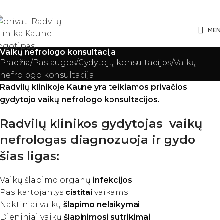
ME
Vaikų nefrologo konsultacija
Pradžia
Paslaugos
Gydytojų konsultacijos
Vaikų
nefrologo konsultacija
Radvilų klinikoje Kaune yra teikiamos privačios
gydytojo vaikų nefrologo konsultacijos.
Radvilų klinikos gydytojas vaikų
nefrologas diagnozuoja ir gydo
šias ligas:
Vaikų šlapimo organų
infekcijos
Pasikartojantys
cistitai
vaikams
Naktiniai vaikų
šlapimo
nelaikymai
Dieniniai vaikų
šlapinimosi sutrikimai