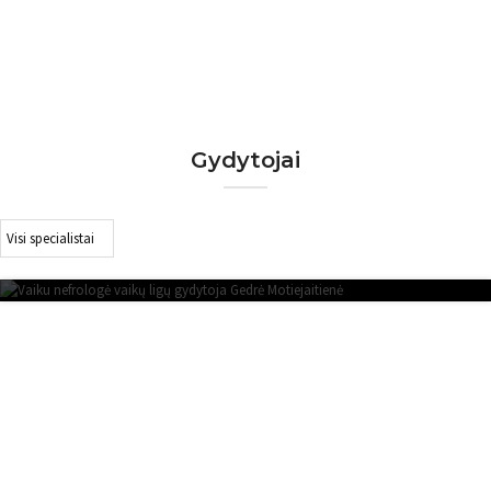
PAKARTOTINĖ GYDYTOJO VAIKŲ
NEFROLOGO KONSULTACIJA (iki 1
50
mėn.)
Gydytojai
GIEDRĖ MOTIEJAITIENĖ
VAIKŲ NEFROLOGAS, VAIKŲ LIGŲ GYDYTOJAS
Kviečiame kreiptis į ,,Radvilų kliniką“, jeigu Jums
reikalinga gydytojo vaikų nefrologo konsultacija.
Mūsų klinikoje dirbantys specialistai pasirūpins