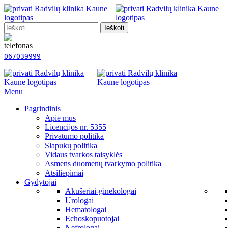
Ieškoti
067039999
Menu
Pagrindinis
Apie mus
Licencijos nr. 5355
Privatumo politika
Slapukų politika
Vidaus tvarkos taisyklės
Asmens duomenų tvarkymo politika
Atsiliepimai
Gydytojai
Akušeriai-ginekologai
Urologai
Hematologai
Echoskopuotojai
Nefrologai