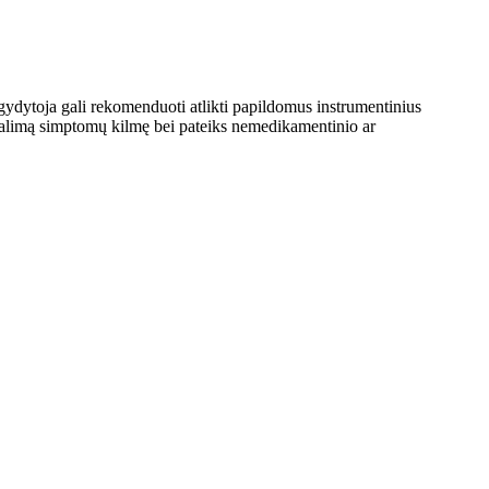
ydytoja gali rekomenduoti atlikti papildomus instrumentinius
s galimą simptomų kilmę bei pateiks nemedikamentinio ar