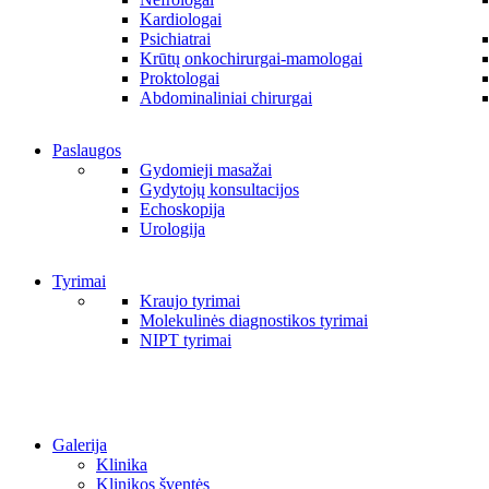
Kardiologai
Psichiatrai
Krūtų onkochirurgai-mamologai
Proktologai
Abdominaliniai chirurgai
Paslaugos
Gydomieji masažai
Gydytojų konsultacijos
Echoskopija
Urologija
Tyrimai
Kraujo tyrimai
Molekulinės diagnostikos tyrimai
NIPT tyrimai
Galerija
Klinika
Klinikos šventės