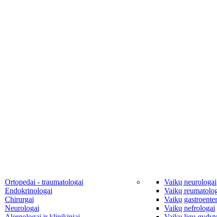
Ortopedai - traumatologai
Vaikų neurologai
Endokrinologai
Vaikų reumatolo
Chirurgai
Vaikų gastroente
Neurologai
Vaikų nefrologai
Alergologai ir klinikiniai
Vaikų ligų gydyto