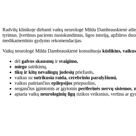
Radvilų klinikoje dirbanti vaikų neurologė Milda Dambrauskienė atli
tyrimus. Įvertinus paciento nusiskundimus, ligos istoriją, apžiūros d
medikamentinio gydymo rekomendacijas.
Vaikų neurologė Milda Dambrauskienė konsultuoja
kūdikius, vaikus
dėl
galvos skausmų
ir
svaigimo,
miego
sutrikimų,
tikų ir kitų nevalingų judesių
priežastis,
vaikus su
sutrikusia raida, cerebriniu paralyžiumi,
vaikus patiriančius
epilepsijos
priepuolius,
sergančius įgimtomis ar įgytomis
periferinės nervų sistemos
,
aptaria vaikų
neurologinių ligų
rizikos veiksnius, vertina ar g