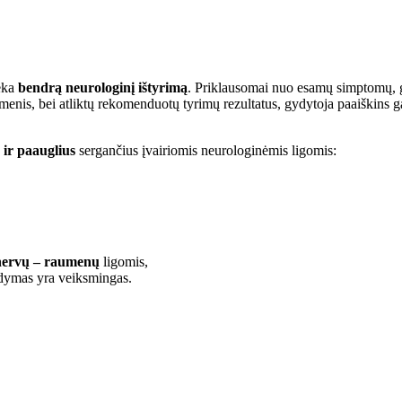
eka
bendrą neurologinį ištyrimą
. Priklausomai nuo esamų simptomų, g
uomenis, bei atliktų rekomenduotų tyrimų rezultatus, gydytoja paaiškin
 ir paauglius
sergančius įvairiomis neurologinėmis ligomis:
nervų – raumenų
ligomis,
ydymas yra veiksmingas.