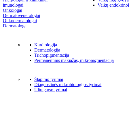
imunologai
Vaikų endokrinol
Onkologai
Dermatovenerologai
Onkodermatologai
Dermatologai
Kardiologija
Dermatologija
Trichopigmentacija
Permanentinis makiažas, mikropigmentacija
Šlapimo tyrimai
Diagnostinės mikrobiologijos tyrimai
Ultragarso tyrimai