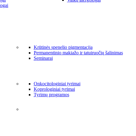
ogai
Krūtinės spenelio pigmentacija
Permanentinio makiažo ir tatuiruočių šalinimas
Seminarai
Onkocitologiniai tyrimai
Koprologiniai tyrimai
Tyrimų programos