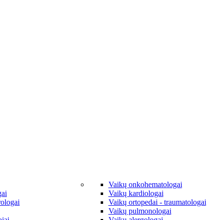
Vaikų onkohematologai
gai
Vaikų kardiologai
rologai
Vaikų ortopedai - traumatologai
Vaikų pulmonologai
jai
Vaikų alergologai