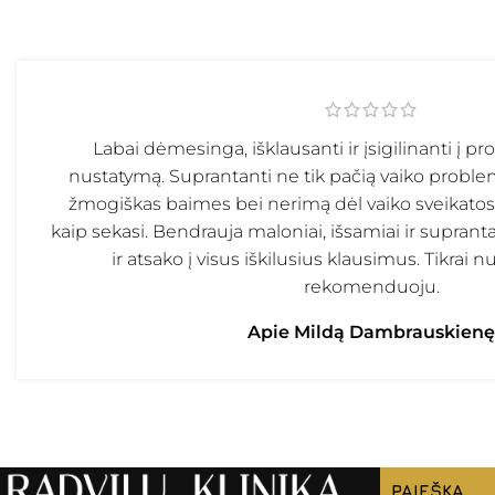
Labai dėmesinga, išklausanti ir įsigilinanti į 
nustatymą. Suprantanti ne tik pačią vaiko proble
žmogiškas baimes bei nerimą dėl vaiko sveikato
kaip sekasi. Bendrauja maloniai, išsamiai ir suprant
ir atsako į visus iškilusius klausimus. Tikrai 
rekomenduoju.
Apie Mildą Dambrauskienę
PAIEŠKA