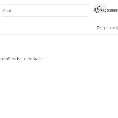
06703999
Registraci
info@radviluklinika.lt