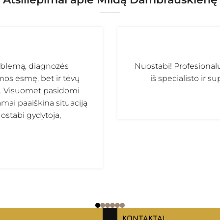
problemą, diagnozės
Nuostabi! Profesional
mos esmę, bet ir tėvų
iš specialisto ir s
s. Visuomet pasidomi
amai paaiškina situaciją
nuostabi gydytoja,
KONTAKTAI