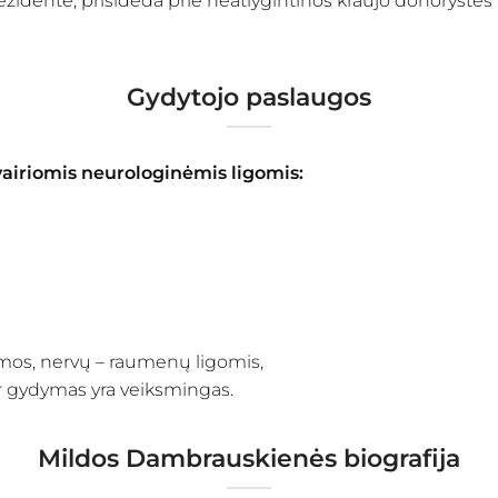
dentė, prisideda prie neatlygintinos kraujo donorystės
Gydytojo paslaugos
įvairiomis neurologinėmis ligomis:
emos, nervų – raumenų ligomis,
 ar gydymas yra veiksmingas.
Mildos Dambrauskienės biografija