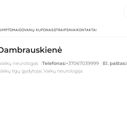
 SIMPTOMAI
DOVANŲ KUPONAS
STRAIPSNIAI
KONTAKTAI
 Dambrauskienė
Vaikų neurologas
Telefonas:
+37067039999
El. paštas:
Vaikų ligų gydytojai, Vaikų neurologija