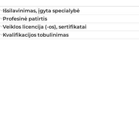
Išsilavinimas, įgyta specialybė
Profesinė patirtis
Veiklos licencija (-os), sertifikatai
Kvalifikacijos tobulinimas
Radvilų klinika
Registruokis konsultacijai arba s
Registracija