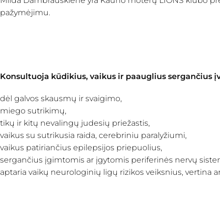
Milda Dambrauskienė yra Kauno moterų LIONS klubo prezi
pažymėjimu.
Konsultuoja kūdikius, vaikus ir paauglius sergančius 
dėl galvos skausmų ir svaigimo,
miego sutrikimų,
tikų ir kitų nevalingų judesių priežastis,
vaikus su sutrikusia raida, cerebriniu paralyžiumi,
vaikus patiriančius epilepsijos priepuolius,
sergančius įgimtomis ar įgytomis periferinės nervų sist
aptaria vaikų neurologinių ligų rizikos veiksnius, vertina