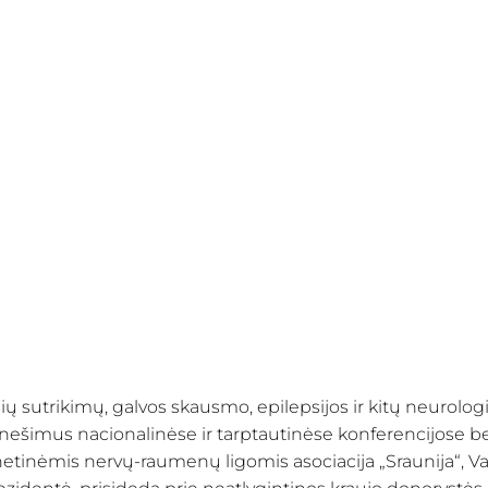
ių sutrikimų, galvos skausmo, epilepsijos ir kitų neurologi
pranešimus nacionalinėse ir tarptautinėse konferencijose be
tinėmis nervų-raumenų ligomis asociacija „Sraunija“, Vaik