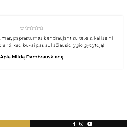
umas, paprastumas bendraujant su tėvais, kai išeini
upranti, kad buvai pas aukščiausio lygio gydytoją!
Apie Mildą Dambrauskienę