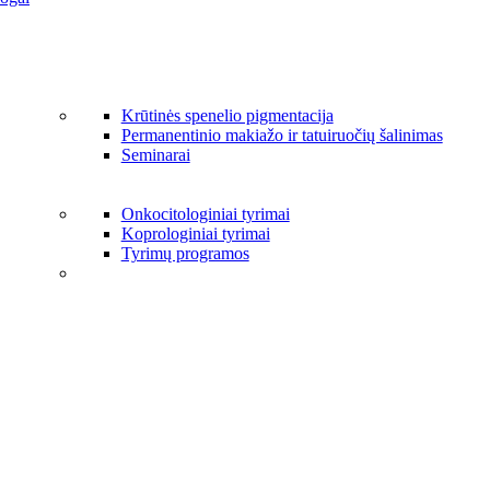
Krūtinės spenelio pigmentacija
Permanentinio makiažo ir tatuiruočių šalinimas
Seminarai
Onkocitologiniai tyrimai
Koprologiniai tyrimai
Tyrimų programos