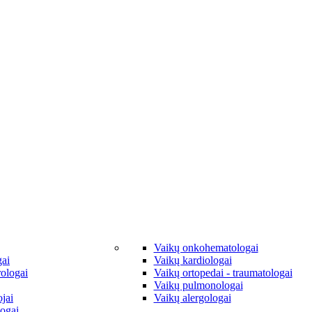
Vaikų onkohematologai
gai
Vaikų kardiologai
rologai
Vaikų ortopedai - traumatologai
Vaikų pulmonologai
jai
Vaikų alergologai
ogai