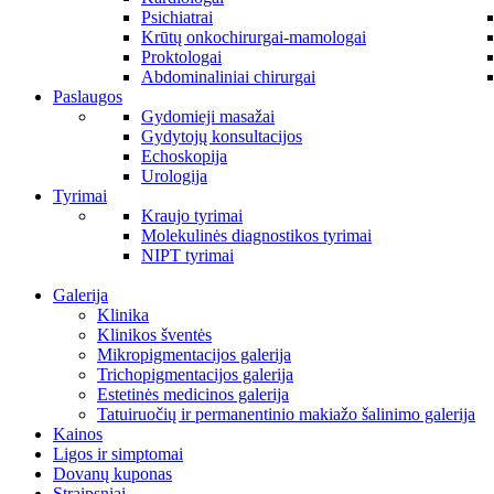
Psichiatrai
Krūtų onkochirurgai-mamologai
Proktologai
Abdominaliniai chirurgai
Paslaugos
Gydomieji masažai
Gydytojų konsultacijos
Echoskopija
Urologija
Tyrimai
Kraujo tyrimai
Molekulinės diagnostikos tyrimai
NIPT tyrimai
Galerija
Klinika
Klinikos šventės
Mikropigmentacijos galerija
Trichopigmentacijos galerija
Estetinės medicinos galerija
Tatuiruočių ir permanentinio makiažo šalinimo galerija
Kainos
Ligos ir simptomai
Dovanų kuponas
Straipsniai