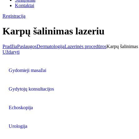
Kontaktai
Registracija
Karpų šalinimas lazeriu
Pradžia
Paslaugos
Dermatologija
Lazerinės procedūros
Karpų šalinimas 
Uždaryti
Gydomieji masažai
Gydytojų konsultacijos
Echoskopija
Urologija