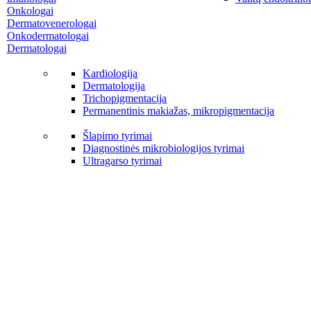
Onkologai
Dermatovenerologai
Onkodermatologai
Dermatologai
Kardiologija
Dermatologija
Trichopigmentacija
Permanentinis makiažas, mikropigmentacija
Šlapimo tyrimai
Diagnostinės mikrobiologijos tyrimai
Ultragarso tyrimai