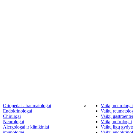
Ortopedai - traumatologai
Vaikų neurologai
Endokrinologai
Vaikų reumatolo
Chirurgai
Vaikų gastroente
Neurologai
Vaikų nefrologai
Alergologai ir klinikiniai
Vaikų ligų gydyto
imunologai
Vaikų endokrinol