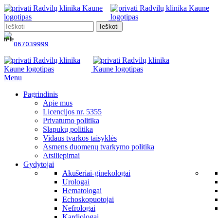
Ieškoti
067039999
Menu
Pagrindinis
Apie mus
Licencijos nr. 5355
Privatumo politika
Slapukų politika
Vidaus tvarkos taisyklės
Asmens duomenų tvarkymo politika
Atsiliepimai
Gydytojai
Akušeriai-ginekologai
Urologai
Hematologai
Echoskopuotojai
Nefrologai
Kardiologai