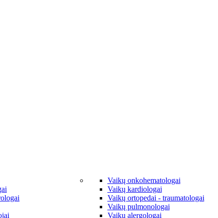
Vaikų onkohematologai
gai
Vaikų kardiologai
rologai
Vaikų ortopedai - traumatologai
Vaikų pulmonologai
jai
Vaikų alergologai