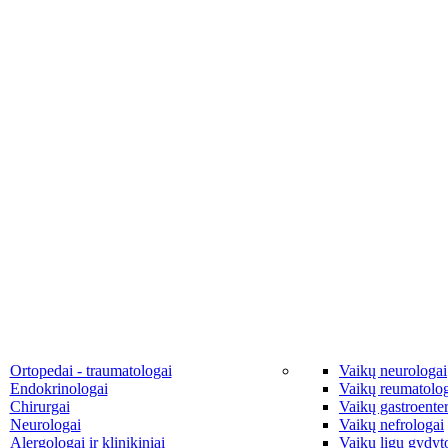
Ortopedai - traumatologai
Vaikų neurologai
Endokrinologai
Vaikų reumatolo
Chirurgai
Vaikų gastroente
Neurologai
Vaikų nefrologai
Alergologai ir klinikiniai
Vaikų ligų gydyto