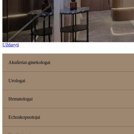
Uždaryti
Akušeriai-ginekologai
Urologai
Hematologai
Echoskopuotojai