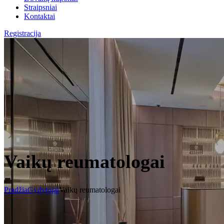
Straipsniai
Kontaktai
Registracija
Vaikų reumatologai
Pradžia
Gydytojai
Vaikų reumatologai