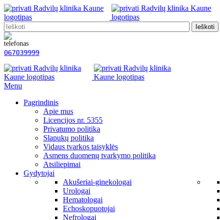
Ieškoti
067039999
Menu
Pagrindinis
Apie mus
Licencijos nr. 5355
Privatumo politika
Slapukų politika
Vidaus tvarkos taisyklės
Asmens duomenų tvarkymo politika
Atsiliepimai
Gydytojai
Akušeriai-ginekologai
Urologai
Hematologai
Echoskopuotojai
Nefrologai