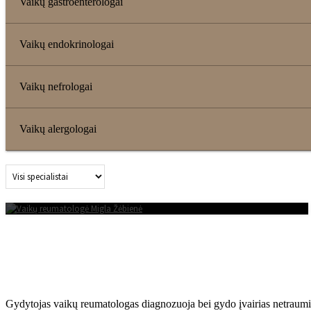
Vaikų gastroenterologai
Vaikų endokrinologai
Vaikų nefrologai
Vaikų alergologai
MIGLA ŽĖBIENĖ
VAIKŲ REUMATOLOGAS
Gydytojas vaikų reumatologas diagnozuoja bei gydo įvairias netraumin