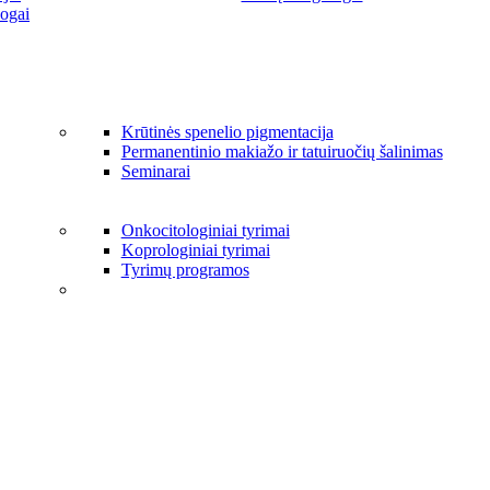
ogai
Krūtinės spenelio pigmentacija
Permanentinio makiažo ir tatuiruočių šalinimas
Seminarai
Onkocitologiniai tyrimai
Koprologiniai tyrimai
Tyrimų programos