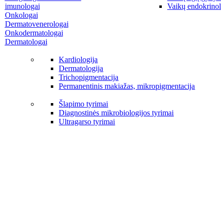
imunologai
Vaikų endokrinol
Onkologai
Dermatovenerologai
Onkodermatologai
Dermatologai
Kardiologija
Dermatologija
Trichopigmentacija
Permanentinis makiažas, mikropigmentacija
Šlapimo tyrimai
Diagnostinės mikrobiologijos tyrimai
Ultragarso tyrimai