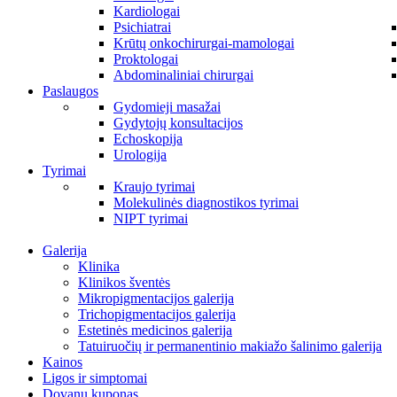
Kardiologai
Psichiatrai
Krūtų onkochirurgai-mamologai
Proktologai
Abdominaliniai chirurgai
Paslaugos
Gydomieji masažai
Gydytojų konsultacijos
Echoskopija
Urologija
Tyrimai
Kraujo tyrimai
Molekulinės diagnostikos tyrimai
NIPT tyrimai
Galerija
Klinika
Klinikos šventės
Mikropigmentacijos galerija
Trichopigmentacijos galerija
Estetinės medicinos galerija
Tatuiruočių ir permanentinio makiažo šalinimo galerija
Kainos
Ligos ir simptomai
Dovanų kuponas