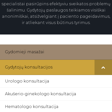
specialistai pasirūpins efektyviu sveikatos problemų
šalinimu. Gydytojų paslaugos teikiamos visiškai
anonimiškai, atsižvelgiant į paciento pageidavimus,
ir atliekant visus būtinus tyrimus.
Gydomieji masažai
Gydytojų konsultacijos
Urologo konsultacija
Akušerio-ginekologo konsultacija
Hematologo konsultacija