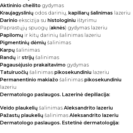
Aktininio cheilito
gydymas
Kraujagyslinių
odos darinių,
kapiliarų šalinimas
lazeriu
Darinio
ekscizija su
histologiniu
ištyrimu
Paprastųjų spuogų (
aknės
) gydymas lazeriu
Papilomų
ir kitų darinių šalinimas lazeriu
Pigmentinių dėmių
šalinimas
Karpų
šalinimas
Randų
ir
strijų
šalinimas
Pagausėjusio prakaitavimo
gydymas
Tatuiruočių
šalinimas
pikosekundiniu
lazeriu
Permanentinio makiažo
šalinimas
pikosekundiniu
lazeriu
Dermatologo paslaugos. Lazerinė depiliacija:
Veido plaukelių
šalinimas
Aleksandrito
lazeriu
Pažastų plaukelių
šalinimas
Aleksandrito
lazeriu
Dermatologo paslaugos. Estetinė dermatologija: