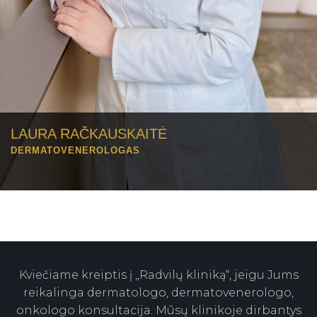
LAURA RAČKAUSKAITĖ
DERMATOVENEROLOGAS
Kviečiame kreiptis į ,,Radvilų kliniką“, jeigu Jums
reikalinga dermatologo, dermatovenerologo,
onkologo konsultacija. Mūsų klinikoje dirbantys