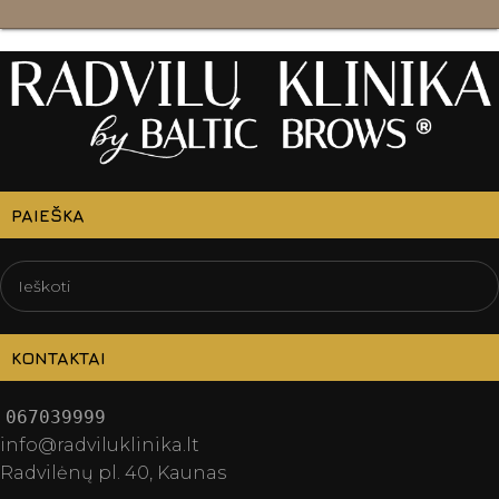
PAIEŠKA
KONTAKTAI
067039999
info@radviluklinika.lt
Radvilėnų pl. 40, Kaunas