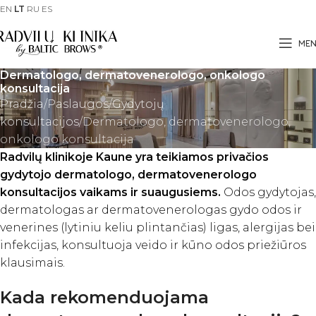
EN
LT
RU
ES
ME
Dermatologo, dermatovenerologo, onkologo
konsultacija
Pradžia
Paslaugos
Gydytojų
konsultacijos
Dermatologo, dermatovenerologo,
onkologo konsultacija
Radvilų klinikoje Kaune yra teikiamos privačios
gydytojo dermatologo, dermatovenerologo
konsultacijos vaikams ir suaugusiems.
Odos gydytojas,
dermatologas ar dermatovenerologas gydo odos ir
venerines (lytiniu keliu plintančias) ligas, alergijas bei
infekcijas, konsultuoja veido ir kūno odos priežiūros
klausimais.
Kada rekomenduojama