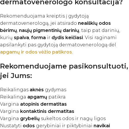
dermatovenerologo konsultacija?
Rekomenduojama kreiptis į gydytoją
dermatovenerologą, jei atsirado
neaiškių odos
bėrimų
,
naujų pigmentinių darinių
, taip pat darinių,
kurių
spalva
,
forma
ir
dydis keičiasi
. Visi raginami
apsilankyti pas gydytoją dermatovenerologą dėl
apgamų ir odos vėžio patikros
.
Rekomenduojame pasikonsultuoti,
jei Jums:
Reikalingas
aknės
gydymas
Reikalinga
apgamų
patikra
Vargina
atopinis dermatitas
Vargina
kontaktinis dermatitas
Vargina
grybelių
sukeltos odos ir nagų ligos
Nustatyti
odos
gerybiniai ir piktybiniai
navikai