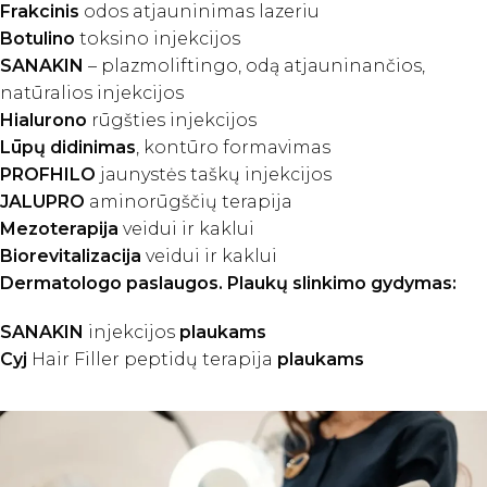
Frakcinis
odos atjauninimas lazeriu
Botulino
toksino injekcijos
SANAKIN
– plazmoliftingo, odą atjauninančios,
natūralios injekcijos
Hialurono
rūgšties injekcijos
Lūpų didinimas
, kontūro formavimas
PROFHILO
jaunystės taškų injekcijos
JALUPRO
aminorūgščių terapija
Mezoterapija
veidui ir kaklui
Biorevitalizacija
veidui ir kaklui
Dermatologo paslaugos. Plaukų slinkimo gydymas:
SANAKIN
injekcijos
plaukams
Cyj
Hair Filler peptidų terapija
plaukams