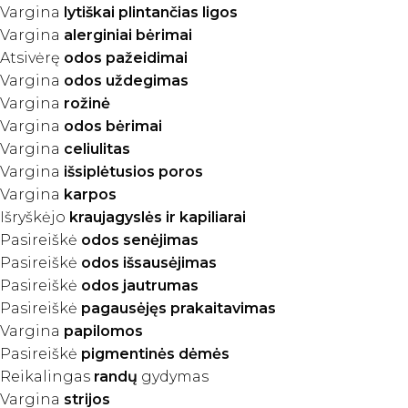
Vargina
lytiškai plintančias ligos
Vargina
alerginiai bėrimai
Atsivėrę
odos pažeidimai
Vargina
odos uždegimas
Vargina
rožinė
Vargina
odos bėrimai
Vargina
celiulitas
Vargina
išsiplėtusios poros
Vargina
karpos
Išryškėjo
kraujagyslės ir kapiliarai
Pasireiškė
odos senėjimas
Pasireiškė
odos išsausėjimas
Pasireiškė
odos jautrumas
Pasireiškė
pagausėjęs prakaitavimas
Vargina
papilomos
Pasireiškė
pigmentinės dėmės
Reikalingas
randų
gydymas
Vargina
strijos