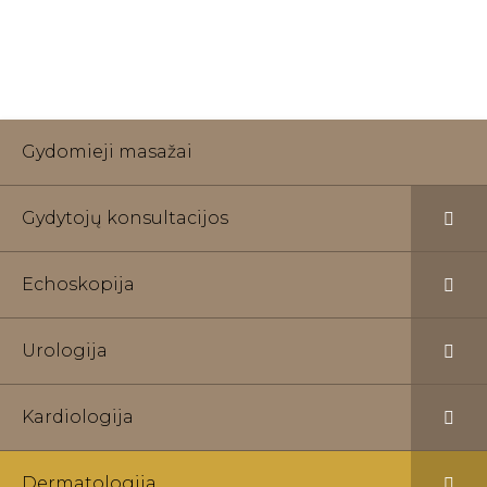
specialistai pasirūpins efektyviu šalinimu.
Gydomieji masažai
Gydytojų konsultacijos
Echoskopija
Urologija
Kardiologija
Dermatologija