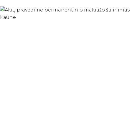
šalinimas
lazeriu
specializuota procedūra,