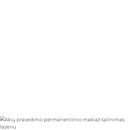
procedūroje
Procedūros eiga
Gydytojo dermatologo
konsultacija
ir išsamus jo
įvertinimas bei
apžiūra
.
Gydoma vieta nuskausminama
patepant
nuskausminamojo kremo, todėl procedūra didesnių
nemalonių pojūčių nesukelia.
Uždedama
apsauga akims po voku.
Tuomet, priklausomai nuo odos būklės, gydytojas
dermatovenerologas parinks tinkamus
pikosekundinio lazerio parametrus ir atliks
akių
pravedimo permanentinio makiažo šalinimą.
Įteiksime specialų
vėsinamąjį padelį.