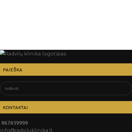
PAIEŠKA
KONTAKTAI
067039999
info@radviluklinika.lt