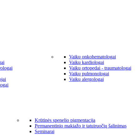
Vaikų onkohematologai
gai
Vaikų kardiologai
rologai
Vaikų ortopedai - traumatologai
Vaikų pulmonologai
jai
Vaikų alergologai
ogai
Krūtinės spenelio pigmentacija
Permanentinio makiažo ir tatuiruočių šalinimas
Seminarai