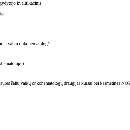
ydytojo kvalifikacinis
ija
dytoja vaikų onkohematologė
ohematologė)
šiaurės šalių vaikų onkohematologų draugija) kursai bei kasmetinės N