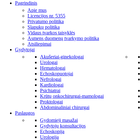
Pagrindinis
Apie mus
Licencijos nr. 5355
Privatumo politika
Slapukų politika
Vidaus tvarkos taisyklės
Asmens duomenų tvarkymo politika
Atsiliepimai
Gydytojai
Akušeriai-ginekologai
Urologai
Hematologai
Echoskopuotojai
Nefrologai
Kardiologai
Psichiatrai
Krūtų onkochirurgai-mamologai
Proktologai
Abdominaliniai chirurgai
Paslaugos
Gydomieji masažai
Gydytojų konsultacijos
Echoskopija
Urologija