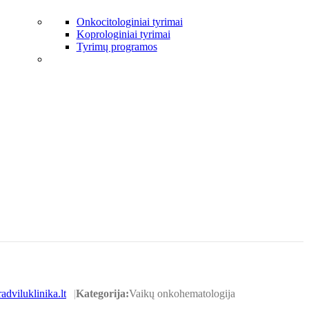
Onkocitologiniai tyrimai
Koprologiniai tyrimai
Tyrimų programos
adviluklinika.lt
Kategorija:
Vaikų onkohematologija