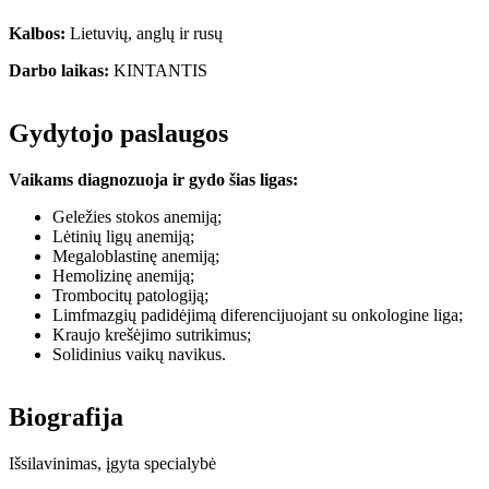
Kalbos:
Lietuvių, anglų ir rusų
Darbo laikas:
KINTANTIS
Gydytojo paslaugos
Vaikams diagnozuoja ir gydo šias ligas:
Geležies stokos anemiją;
Lėtinių ligų anemiją;
Megaloblastinę anemiją;
Hemolizinę anemiją;
Trombocitų patologiją;
Limfmazgių padidėjimą diferencijuojant su onkologine liga;
Kraujo krešėjimo sutrikimus;
Solidinius vaikų navikus.
Biografija
Išsilavinimas, įgyta specialybė