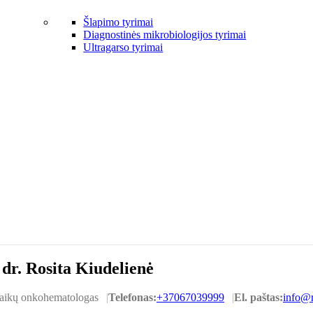
Šlapimo tyrimai
Diagnostinės mikrobiologijos tyrimai
Ultragarso tyrimai
dr. Rosita Kiudelienė
aikų onkohematologas
Telefonas:
+37067039999
El. paštas:
info@r