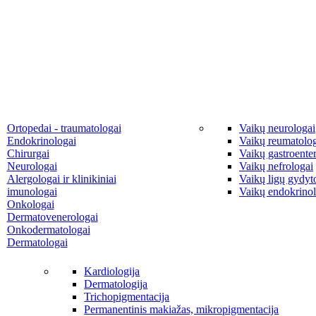
Ortopedai - traumatologai
Vaikų neurologai
Endokrinologai
Vaikų reumatolo
Chirurgai
Vaikų gastroente
Neurologai
Vaikų nefrologai
Alergologai ir klinikiniai
Vaikų ligų gydyto
imunologai
Vaikų endokrinol
Onkologai
Dermatovenerologai
Onkodermatologai
Dermatologai
Kardiologija
Dermatologija
Trichopigmentacija
Permanentinis makiažas, mikropigmentacija