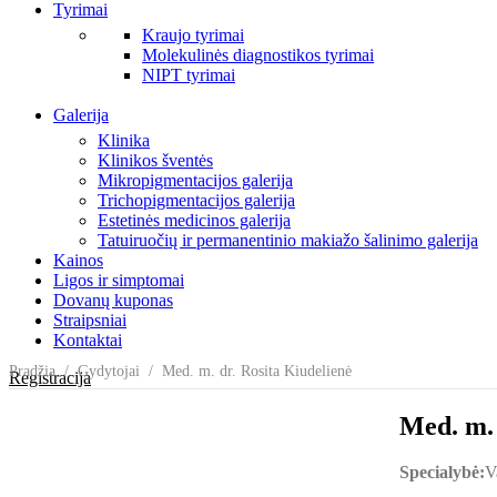
Tyrimai
Kraujo tyrimai
Molekulinės diagnostikos tyrimai
NIPT tyrimai
Galerija
Klinika
Klinikos šventės
Mikropigmentacijos galerija
Trichopigmentacijos galerija
Estetinės medicinos galerija
Tatuiruočių ir permanentinio makiažo šalinimo galerija
Kainos
Ligos ir simptomai
Dovanų kuponas
Straipsniai
Kontaktai
Pradžia
/
Gydytojai
/ Med. m. dr. Rosita Kiudelienė
Registracija
Med. m. 
Specialybė:
V