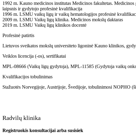
1992 m. Kauno medicinos institutas Medicinos fakultetas. Medicinos g
laipsnis ir gydytojo profesinė kvalifikacija
1996 m. LSMU vaikų ligų ir vaikų hematologijos profesinė kvalifikac
2009 m. LSMU Vaikų ligų klinika. Medicinos mokslų daktaras
2019 m. LSMU Vaikų ligų klinikos docentė
Profesinė patirtis
Lietuvos sveikatos mokslų universiteto ligoninė Kauno klinikos, gy
Veiklos licencija (-os), sertifikatai
MPL-08666 (Vaikų ligų gydytoja), MPL-11585 (Gydytoja vaikų onk
Kvalifikacijos tobulinimas
Stažuotės Norvegijoje, Austrijoje, Švedijoje, tobulinimosi NOPHO (
Radvilų klinika
Registruokis konsultacijai arba susisiek