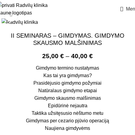
Men
Padidinti
II SEMINARAS – GIMDYMAS. GIMDYMO
SKAUSMO MALŠINIMAS
25,00
€
–
40,00
€
Gimdymo termino nustatymas
Kas tai yra gimdymas?
Prasidėjusio gimdymo požymiai
Natūralaus gimdymo etapai
Gimdymo skausmo malšinimas
Epidūrinė nejautra
Taktika užsitęsusio nėštumo metu
Gimdymas per cezario pjūvio operaciją
Naujiena gimdyvėms