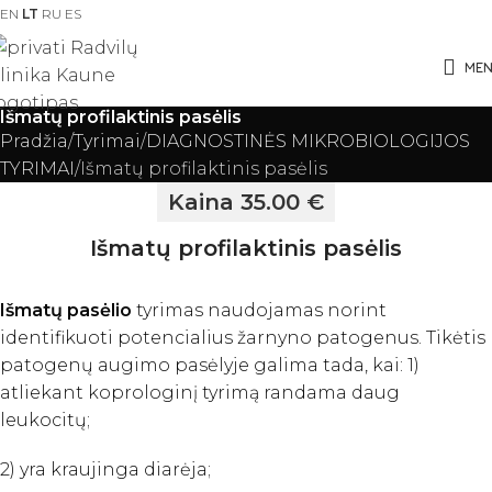
EN
LT
RU
ES
ME
Išmatų profilaktinis pasėlis
Pradžia
Tyrimai
DIAGNOSTINĖS MIKROBIOLOGIJOS
TYRIMAI
Išmatų profilaktinis pasėlis
Kaina 35.00 €
Išmatų profilaktinis pasėlis
Išmatų pasėlio
tyrimas naudojamas norint
identifikuoti potencialius žarnyno patogenus. Tikėtis
patogenų augimo pasėlyje galima tada, kai: 1)
atliekant koprologinį tyrimą randama daug
leukocitų;
2) yra kraujinga diarėja;