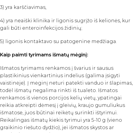
3) yra karščiavimas,
4) yra neaiški klinika ir ligonis sugrįžo iš kelionės, kur
gali būti enteroinfekcijos židinių;
5) ligonis kontaktavo su patogenine medžiaga.
Kaip paimti tyrimams išmatų mėginį:
Išmatos tyrimams renkamos į švarius ir sausus
plastikinius vienkartinius indelius (galima įsigyti
vaistinėje). Į mėginį neturi patekti vanduo ir šlapimas,
todėl išmatų negalima rinkti iš tualeto. Išmatos
renkamos iš vienos porcijos kelių vietų, ypatingai
reikia atkreipti dėmesį į gleivių, kraujo gumuliukus
išmatose, juos būtinai reikėtų surinkti ištyrimui.
Reikalingas išmatų kiekis tyrimui yra 5-10 g (vieno
graikinio riešuto dydžio), jei išmatos skystos ar