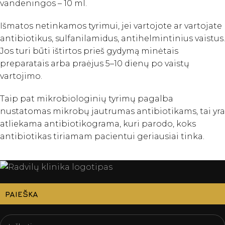
vandeningos – 10 ml.
Išmatos netinkamos tyrimui, jei vartojote ar vartojate
antibiotikus, sulfanilamidus, antihelmintinius vaistus.
Jos turi būti ištirtos prieš gydymą minėtais
preparatais arba praėjus 5–10 dienų po vaistų
vartojimo.
Taip pat mikrobiologinių tyrimų pagalba
nustatomas mikrobų jautrumas antibiotikams, tai yra
atliekama antibiotikograma, kuri parodo, koks
antibiotikas tiriamam pacientui geriausiai tinka.
PAIEŠKA