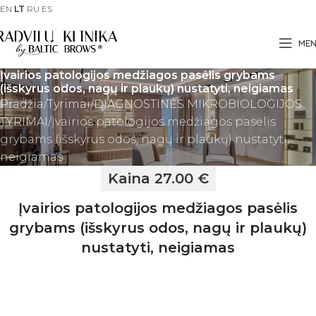
EN
LT
RU
ES
ME
Įvairios patologijos medžiagos pasėlis grybams
(išskyrus odos, nagų ir plaukų) nustatyti, neigiamas
Pradžia
Tyrimai
DIAGNOSTINĖS MIKROBIOLOGIJOS
TYRIMAI
Įvairios patologijos medžiagos pasėlis
grybams (išskyrus odos, nagų ir plaukų) nustatyti,
neigiamas
Kaina 27.00 €
Įvairios patologijos medžiagos pasėlis
grybams (išskyrus odos, nagų ir plaukų)
nustatyti, neigiamas