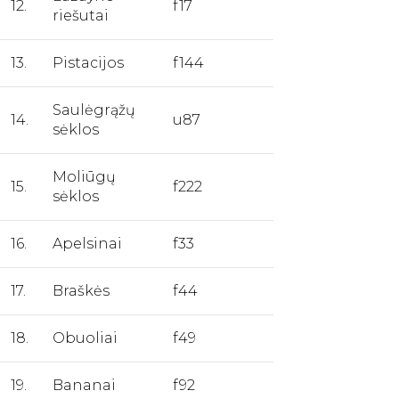
12.
f17
riešutai
13.
Pistacijos
f144
Saulėgrąžų
14.
u87
sėklos
Moliūgų
15.
f222
sėklos
16.
Apelsinai
f33
17.
Braškės
f44
18.
Obuoliai
f49
19.
Bananai
f92