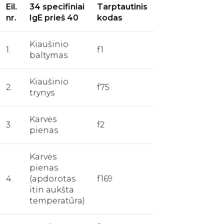
Eil.
34 specifiniai
Tarptautinis
nr.
IgE prieš 40
kodas
Kiaušinio
1.
f1
baltymas
Kiaušinio
2.
f75
trynys
Karvės
3.
f2
pienas
Karvės
pienas
4.
(apdorotas
f169
itin aukšta
temperatūra)