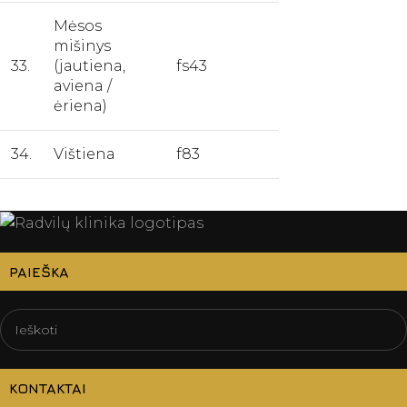
Mėsos
mišinys
33.
(jautiena,
fs43
aviena /
ėriena)
34.
Vištiena
f83
PAIEŠKA
KONTAKTAI