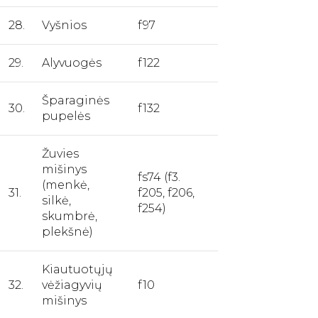
28.
Vyšnios
f97
29.
Alyvuogės
f122
Šparaginės
30.
f132
pupelės
Žuvies
mišinys
fs74 (f3.
(menkė,
31.
f205, f206,
silkė,
f254)
skumbrė,
plekšnė)
Kiautuotųjų
32.
vėžiagyvių
f10
mišinys