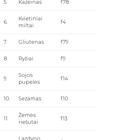
5.
Kazeinas
f78
Kvietiniai
6.
f4
miltai
7.
Gliutenas
f79
8.
Ryžiai
f9
Sojos
9.
f14
pupelės
10.
Sezamas
f10
Žemės
11.
f13
riešutai
Lazdyno