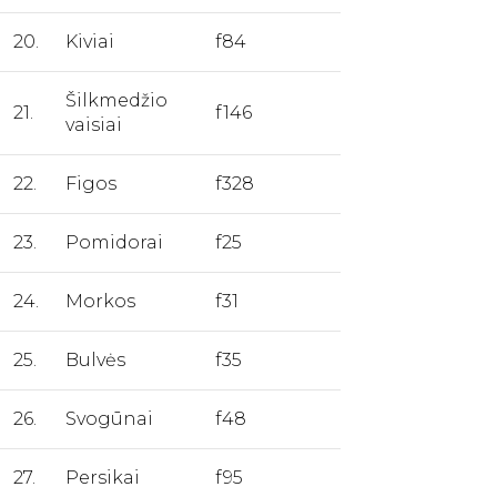
20.
Kiviai
f84
Šilkmedžio
21.
f146
vaisiai
22.
Figos
f328
23.
Pomidorai
f25
24.
Morkos
f31
25.
Bulvės
f35
26.
Svogūnai
f48
27.
Persikai
f95