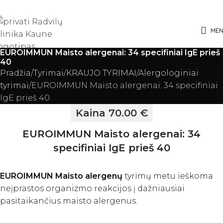
ME
EUROIMMUN Maisto alergenai: 34 specifiniai IgE prieš
40
Pradžia
Tyrimai
KRAUJO TYRIMAI
Alergologiniai
tyrimai
EUROIMMUN Maisto alergenai: 34 specifiniai
IgE prieš 40
Kaina 70.00 €
EUROIMMUN Maisto alergenai: 34
specifiniai IgE prieš 40
EUROIMMUN Maisto alergenų
tyrimų metu ieškoma
neįprastos organizmo reakcijos į dažniausiai
pasitaikančius maisto alergenus.