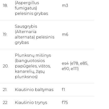
(Aspergillus
18.
m3
fumigatus)
pelėsinis grybas
Sausgrybis
(Alternaria
19.
m6
alternata) pelėsinis
grybas
Plunksnų mišinys
(banguotosios
es4 (e78, e85,
20.
papūgėlės, vištos,
e90, e111)
kanarėlių, žąsų
plunksnos)
21.
Kiaušinio baltymas
f1
22.
Kiaušinio trynys
f75