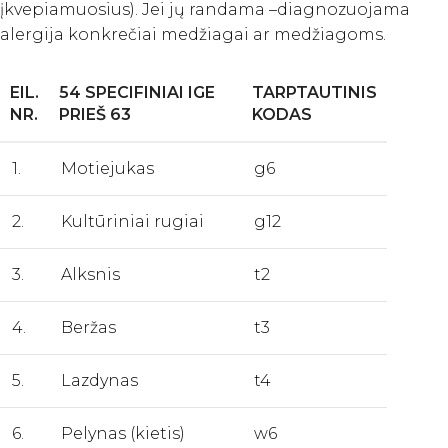
įkvepiamuosius). Jei jų randama –diagnozuojama
alergija konkrečiai medžiagai ar medžiagoms.
EIL.
54 SPECIFINIAI IGE
TARPTAUTINIS
NR.
PRIEŠ 63
KODAS
1.
Motiejukas
g6
2.
Kultūriniai rugiai
g12
3.
Alksnis
t2
4.
Beržas
t3
5.
Lazdynas
t4
6.
Pelynas (kietis)
w6