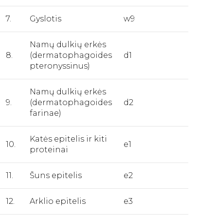
7.
Gyslotis
w9
Namų dulkių erkės
8.
(dermatophagoides
d1
pteronyssinus)
Namų dulkių erkės
9.
(dermatophagoides
d2
farinae)
Katės epitelis ir kiti
10.
e1
proteinai
11.
Šuns epitelis
e2
12.
Arklio epitelis
e3