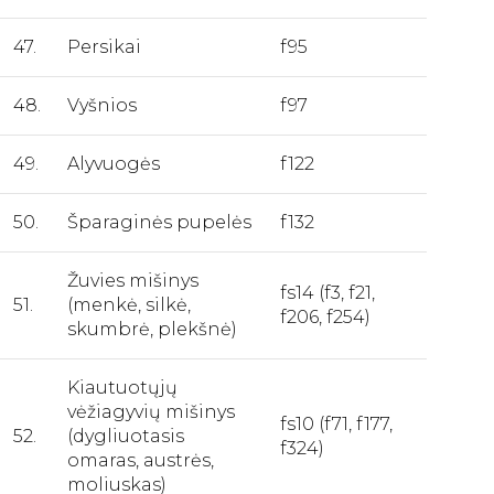
47.
Persikai
f95
48.
Vyšnios
f97
49.
Alyvuogės
f122
50.
Šparaginės pupelės
f132
Žuvies mišinys
fs14 (f3, f21,
51.
(menkė, silkė,
f206, f254)
skumbrė, plekšnė)
Kiautuotųjų
vėžiagyvių mišinys
fs10 (f71, f177,
52.
(dygliuotasis
f324)
omaras, austrės,
moliuskas)