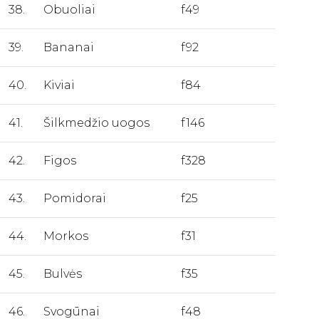
38.
Obuoliai
f49
39.
Bananai
f92
40.
Kiviai
f84
41.
Šilkmedžio uogos
f146
42.
Figos
f328
43.
Pomidorai
f25
44.
Morkos
f31
45.
Bulvės
f35
46.
Svogūnai
f48