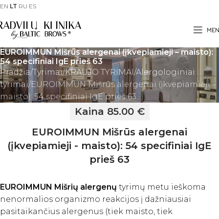
EN
LT
RU
ES
ME
EUROIMMUN Mišrūs alergenai (įkvepiamieji – maisto):
54 specifiniai IgE prieš 63
Pradžia
Tyrimai
KRAUJO TYRIMAI
Alergologiniai
tyrimai
EUROIMMUN Mišrūs alergenai (įkvepiamieji –
maisto): 54 specifiniai IgE prieš 63
Kaina 85.00 €
EUROIMMUN Mišrūs alergenai
(įkvepiamieji - maisto): 54 specifiniai IgE
prieš 63
EUROIMMUN Mišrių alergenų
tyrimų metu ieškoma
nenormalios organizmo reakcijos į dažniausiai
pasitaikančius alergenus (tiek maisto, tiek