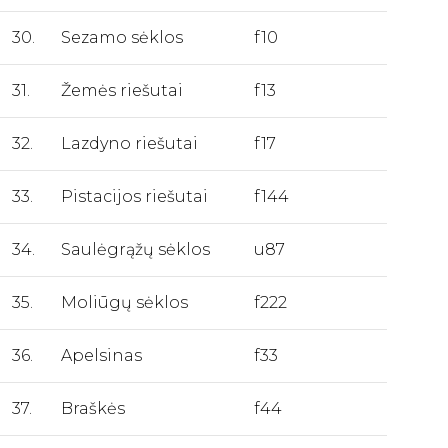
30.
Sezamo sėklos
f10
31.
Žemės riešutai
f13
32.
Lazdyno riešutai
f17
33.
Pistacijos riešutai
f144
34.
Saulėgrąžų sėklos
u87
35.
Moliūgų sėklos
f222
36.
Apelsinas
f33
37.
Braškės
f44