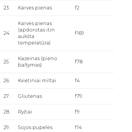
23.
Karvės pienas
f2
Karvės pienas
(apdorotas itin
24.
f169
aukšta
temperatūra)
Kazeinas (pieno
25.
f78
baltymas)
26.
Kvietiniai miltai
f4
27.
Gliutenas
f79
28.
Ryžiai
f9
29.
Sojos pupelės
f14