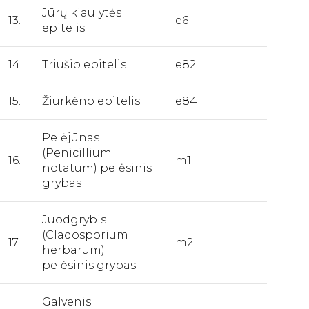
Jūrų kiaulytės
13.
e6
epitelis
14.
Triušio epitelis
e82
15.
Žiurkėno epitelis
e84
Pelėjūnas
(Penicillium
16.
m1
notatum) pelėsinis
grybas
Juodgrybis
(Cladosporium
17.
m2
herbarum)
pelėsinis grybas
Galvenis