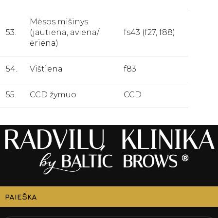
Mėsos mišinys
53.
(jautiena, aviena/
fs43 (f27, f88)
ėriena)
54.
Vištiena
f83
55.
CCD žymuo
CCD
PAIEŠKA