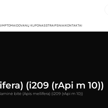
 SIMPTOMAI
DOVANŲ KUPONAS
STRAIPSNIAI
KONTAKTAI
fera) (i209 (rApi m 10))
aminė bitė (Apis mellifera) (i209 (rApi m 10))