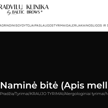
AGRINDINIS
GYDYTOJAI
PASLAUGOS
TYRIMAI
GALERIJA
KAINOS
LIGOS IR
Naminė bitė (Apis melli
Pradžia
Tyrimai
KRAUJO TYRIMAI
Alergologiniai tyrimai
N