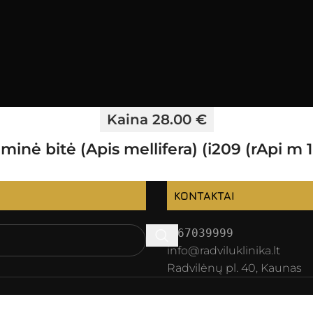
Kaina 28.00 €
minė bitė (Apis mellifera) (i209 (rApi m 1
KONTAKTAI
067039999
info@radviluklinika.lt
Radvilėnų pl. 40, Kaunas