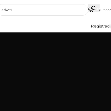
06703999
Registraci