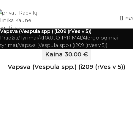
ME
Vapsva (Vespula spp.) (i209 (rVes v 5))
Pradžia
Tyrimai
KRAUJO TYRIMAI
Alergologiniai
tyrimai
Vapsva (Vespula spp.) (i209 (rVes v 5))
Kaina 30.00 €
Vapsva (Vespula spp.) (i209 (rVes v 5))