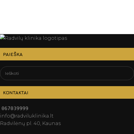
PAIEŠKA
KONTAKTAI
067039999
info@radviluklinika.lt
Radvilėnų pl. 40, Kaunas