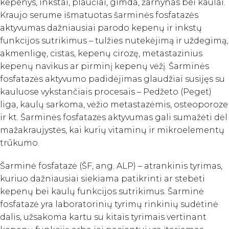
kepenys, inkstai, plaučiai, gimda, žarnynas bei kaulai.
Kraujo serume išmatuotas šarminės fosfatazės
aktyvumas dažniausiai parodo kepenų ir inkstų
funkcijos sutrikimus – tulžies nutekėjimą ir uždegimą,
akmenligę, cistas, kepenų cirozę, metastazinius
kepenų navikus ar pirminį kepenų vėžį. Šarminės
fosfatazės aktyvumo padidėjimas glaudžiai susijęs su
kauluose vykstančiais procesais – Pedžeto (Peget)
liga, kaulų sarkoma, vėžio metastazėmis, osteoporoze
ir kt. Šarminės fosfatazės aktyvumas gali sumažėti dėl
mažakraujystės, kai kurių vitaminų ir mikroelementų
trūkumo.
Šarminė fosfatazė (ŠF, ang. ALP) – atrankinis tyrimas,
kuriuo dažniausiai siekiama patikrinti ar stebėti
kepenų bei kaulų funkcijos sutrikimus. Šarminė
fosfatazė yra laboratorinių tyrimų rinkinių sudėtinė
dalis, užsakoma kartu su kitais tyrimais vertinant