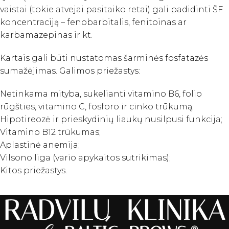
vaistai (tokie atvejai pasitaiko retai) gali padidinti ŠF
koncentraciją – fenobarbitalis, fenitoinas ar
karbamazepinas ir kt.
Kartais gali būti nustatomas šarminės fosfatazės
sumažėjimas. Galimos priežastys:
Netinkama mityba, sukelianti vitamino B6, folio
rūgšties, vitamino C, fosforo ir cinko trūkumą;
Hipotireozė ir prieskydinių liaukų nusilpusi funkcija;
Vitamino B12 trūkumas;
Aplastinė anemija;
Vilsono liga (vario apykaitos sutrikimas);
Kitos priežastys.