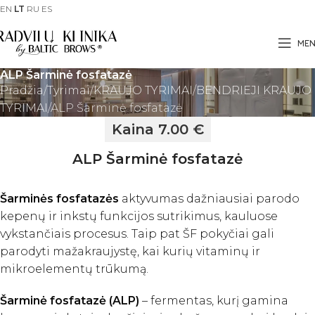
EN
LT
RU
ES
ME
ALP Šarminė fosfatazė
Pradžia
Tyrimai
KRAUJO TYRIMAI
BENDRIEJI KRAUJO
TYRIMAI
ALP Šarminė fosfatazė
Kaina 7.00 €
ALP Šarminė fosfatazė
Šarminės fosfatazės
aktyvumas dažniausiai parodo
kepenų ir inkstų funkcijos sutrikimus, kauluose
vykstančiais procesus. Taip pat ŠF pokyčiai gali
parodyti mažakraujystę, kai kurių vitaminų ir
mikroelementų trūkumą.
Šarminė fosfatazė (ALP)
– fermentas, kurį gamina