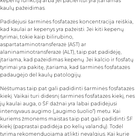
kepenų funkciją arba jei pacientui yra įtariamas
kaulų pažeidimas.
Padidėjusi šarminės fosfatazės koncentracija reiškia,
kad kaulai ar kepenys yra pažeisti. Jei kiti kepenų
tyrimai, tokie kaip bilirubino,
aspartataminotransferazė (AST) ar
alaninaminotransferazė (ALT), taip pat padidėję,
įtariama, kad pažeidimas kepenų. Jei kalcio ir fosfatų
tyrimai yra pakitę, įtariama, kad šarminės fosfatazės
padaugėjo dėl kaulų patologijų.
Nėštumas taip pat gali padidinti šarminės fosfatazės
kiekį. Vaikai turi didesnį šarminės fosfatazės kiekį, nes
jų kaulai auga, o ŠF dažnai yra labai padidėjusi
intensyvaus augimo („augimo šuolio“) metu. Kai
kuriems žmonėms maistas taip pat gali padidinti ŠF
kiekį (paprastai padidėja po kelių valandų). Todėl
tyrimą rekomenduojama atlikti nevalgius. Kai kurie