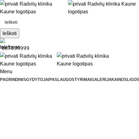
Ieškoti
067039999
Menu
PAGRINDINIS
GYDYTOJAI
PASLAUGOS
TYRIMAI
GALERIJA
KAINOS
LIGOS
IBIL Bilirubinas netiesioginis
Pradžia
Tyrimai
KRAUJO TYRIMAI
BIOCHEMINIAI TYRIMAI
I