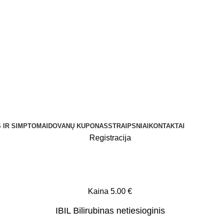
 IR SIMPTOMAI
DOVANŲ KUPONAS
STRAIPSNIAI
KONTAKTAI
Registracija
BIL Bilirubinas netiesioginis
Kaina 5.00 €
IBIL Bilirubinas netiesioginis