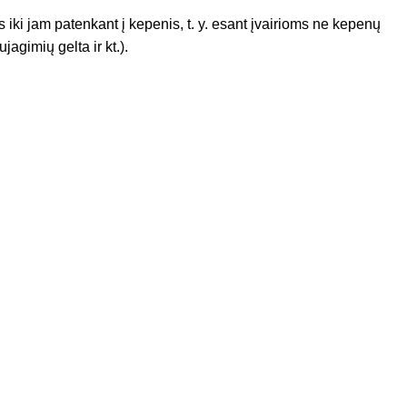
 iki jam patenkant į kepenis, t. y. esant įvairioms ne kepenų
agimių gelta ir kt.).