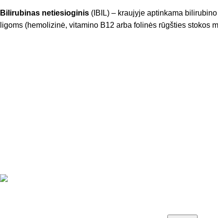
Bilirubinas netiesioginis
(IBIL) – kraujyje aptinkama bilirubino
ligoms (hemolizinė, vitamino B12 arba folinės rūgšties stokos ma
Paieška