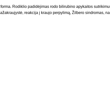
 forma. Rodiklio padidėjimas rodo bilirubino apykaitos sutrikimus
žakraujystė, reakcija į kraujo perpylimą, Žilbero sindromas, nauj
Kontaktai
067039999
info@radviluklinika.lt