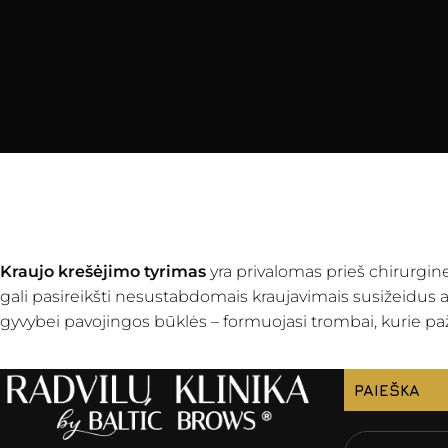
Kraujo krešėjimo tyrimas
yra privalomas prieš chirurgines
gali pasireikšti nesustabdomais kraujavimais susižeidus ar 
gyvybei pavojingos būklės – formuojasi trombai, kurie pa
PAIEŠKA