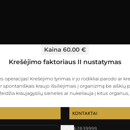
Kaina 60.00 €
Krešėjimo faktoriaus II nustatymas
 operacijas! Krešėjimo tyrimas ir jo rodikliai parodo ar kre
spontaniškais kraujo išsiliejimais į organizmą be aiškių pr
žeidžia kraujagyslių sieneles ar nukeliauja į kitus organ
KONTAKTAI
067039999