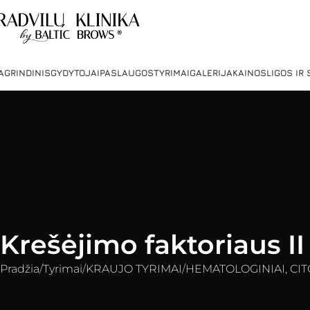
AGRINDINIS
GYDYTOJAI
PASLAUGOS
TYRIMAI
GALERIJA
KAINOS
LIGOS IR
Krešėjimo faktoriaus I
Pradžia
Tyrimai
KRAUJO TYRIMAI
HEMATOLOGINIAI, CIT