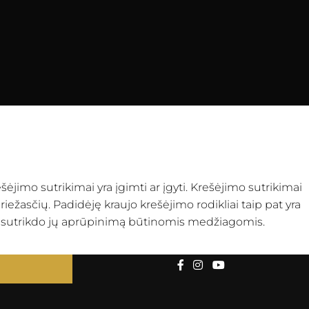
šėjimo sutrikimai yra įgimti ar įgyti. Krešėjimo sutrikimai
iežasčių. Padidėję kraujo krešėjimo rodikliai taip pat yra
us, sutrikdo jų aprūpinimą būtinomis medžiagomis.