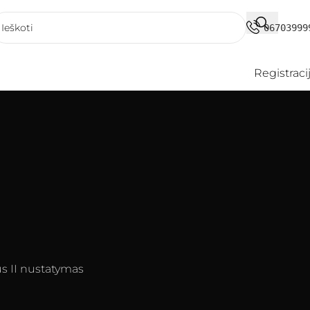
06703999
Registraci
us II nustatymas