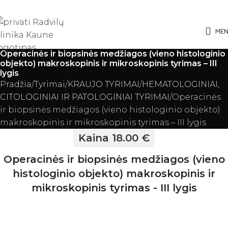
ME
Operacinės ir biopsinės medžiagos (vieno histologinio
objekto) makroskopinis ir mikroskopinis tyrimas – III
lygis
Pradžia
Tyrimai
KRAUJO TYRIMAI
HEMATOLOGINIAI,
CITOLOGINIAI IR PATOLOGINIAI TYRIMAI
Operacinės
ir biopsinės medžiagos (vieno histologinio objekto)
makroskopinis ir mikroskopinis tyrimas – III lygis
Kaina 18.00 €
Operacinės ir biopsinės medžiagos (vieno
histologinio objekto) makroskopinis ir
mikroskopinis tyrimas - III lygis