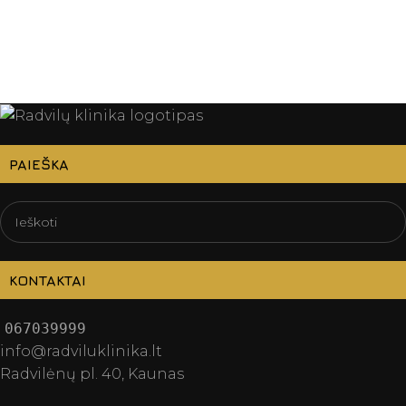
PAIEŠKA
KONTAKTAI
067039999
info@radviluklinika.lt
Radvilėnų pl. 40, Kaunas