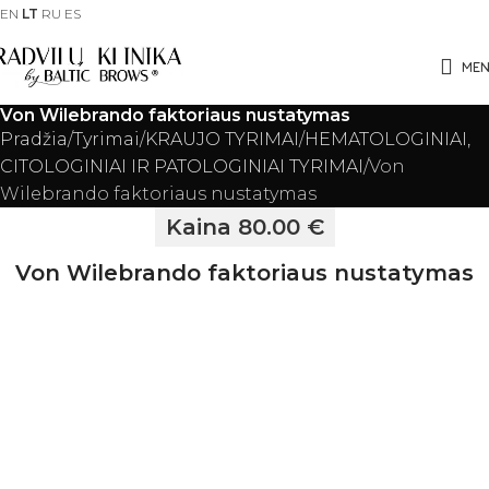
EN
LT
RU
ES
ME
Von Wilebrando faktoriaus nustatymas
Pradžia
Tyrimai
KRAUJO TYRIMAI
HEMATOLOGINIAI,
CITOLOGINIAI IR PATOLOGINIAI TYRIMAI
Von
Wilebrando faktoriaus nustatymas
Kaina 80.00 €
Von Wilebrando faktoriaus nustatymas