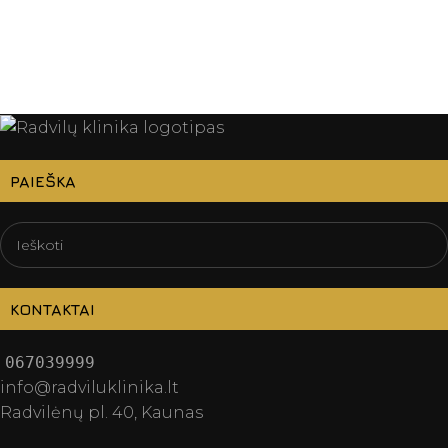
PAIEŠKA
KONTAKTAI
067039999
info@radviluklinika.lt
Radvilėnų pl. 40, Kaunas