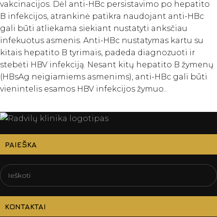
vakcinacijos. Dėl anti-HBc persistavimo po hepatito
B infekcijos, atrankinė patikra naudojant anti-HBc
gali būti atliekama siekiant nustatyti anksčiau
infekuotus asmenis. Anti-HBc nustatymas kartu su
kitais hepatito B tyrimais, padeda diagnozuoti ir
stebėti HBV infekciją. Nesant kitų hepatito B žymenų
(HBsAg neigiamiems asmenims), anti-HBc gali būti
vienintelis esamos HBV infekcijos žymuo..
PAIEŠKA
KONTAKTAI