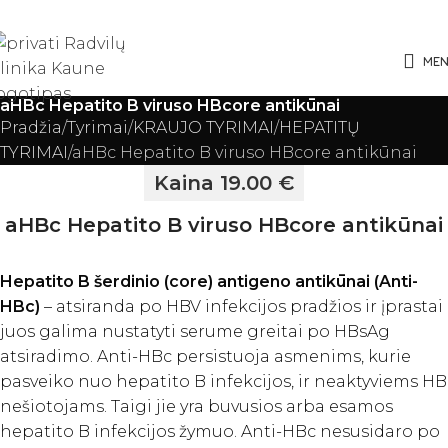
ME
aHBc Hepatito B viruso HBcore antikūnai
Pradžia
Tyrimai
KRAUJO TYRIMAI
HEPATITŲ
TYRIMAI
aHBc Hepatito B viruso HBcore antikūnai
Kaina 19.00 €
aHBc Hepatito B viruso HBcore antikūnai
Hepatito B šerdinio (core) antigeno antikūnai (Anti-
HBc)
– atsiranda po HBV infekcijos pradžios ir įprastai
juos galima nustatyti serume greitai po HBsAg
atsiradimo. Anti-HBc persistuoja asmenims, kurie
pasveiko nuo hepatito B infekcijos, ir neaktyviems HB
nešiotojams. Taigi jie yra buvusios arba esamos
hepatito B infekcijos žymuo. Anti-HBc nesusidaro po