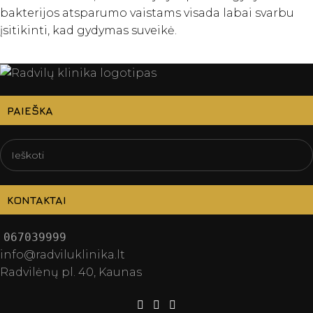
bakterijos atsparumo vaistams visada labai svarbu
įsitikinti, kad gydymas suveikė.
PAIEŠKA
KONTAKTAI
067039999
info@radviluklinika.lt
Radvilėnų pl. 40, Kaunas