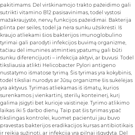
pakitimams. Dėl virškinamojo trakto pažeidimo gali
sutrikti vitamino B12 pasisavinimas, todėl vystosi
mažakraujystė, nervų funkcijos pažeidimai. Bakterija
plinta per seiles, todėl ja nėra sunku užsikrėsti. Iš
kraujo atliekami šios bakterijos imunoglobulino
tyrimai gali parodyti infekcijos buvimą organizme,
tačiau dėl imuninės atminties ypatumų gali būti
sunku diferencijuoti – infekcija aktyvi, ar buvusi. Todėl
tiksliausia atlikti Helicobacter Pylori antigeno
nustatymo išmatose tyrimą. Šis tyrimas yra kokybinis,
todėl tiksliai nurodys ar Jūsų organizme šis sukėlėjas
yra aktyvus. Tyrimas atliekamas iš išmatų, kurios
surenkamos į vienkartinį, sterilų konteinerį, kurį
galima įsigyti bet kurioje vaistinėje. Tyrimo atlikimo
laikas iki 5 darbo dienų. Taip pat šis tyrimas ypač
tikslingas kontrolei, kuomet pacientui jau buvo
pravestas bakterijos eradikacijos kursas antibiotikais
ir reikia sužinoti, ar infekcija yra pilnai išgydyta. Dėl