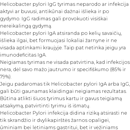
Helicobacter pylori IgG tyrimas neparodo ar infekcija
aktyvi ar buvusi, antikūnai dažnai išlieka ir po
gydymo. IgG radimas gali provokuoti visiškai
nereikalingą gydymą.
Helicobacter pylori IgA atsiranda po kelių savaičių,
išlieka ilgai, bet formuojasi lokaliai žarnyne ir ne
visada aptinkami kraujyje. Taip pat netinka jeigu yra
imunodeficitas IgA.
Neigiamas tyrimas ne visada patvirtina, kad infekcijos
nėra, dėl savo mažo jautrumo ir specifiškumo (85% ir
79%).
Jeigu padaromas tik Helicobacter pylori IgA arba IgG,
gali būti gaunamas klaidingai neigiamas rezultatas.
Būtina atlikti šiuos tyrimus kartu ir gavus teigiamą
atsakymą, patvirtinti tyrimu iš išmatų.
Helicobacter Pylori infekcija didina riziką atsirasti ne
tik skrandžio ir dvylikapirštės žarnos opaligei,
ūminiam bei lėtiniams gastritui, bet ir vėžiniams