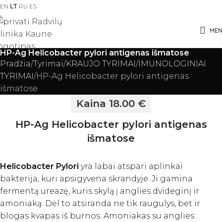
EN
LT
RU
ES
ME
HP-Ag Helicobacter pylori antigenas išmatose
Pradžia
Tyrimai
KRAUJO TYRIMAI
IMUNOLOGINIAI
TYRIMAI
HP-Ag Helicobacter pylori antigenas
išmatose
Kaina 18.00 €
HP-Ag Helicobacter pylori antigenas
išmatose
Helicobacter Pylori
yra labai atspari aplinkai
bakterija, kuri apsigyvena skrandyje. Ji gamina
fermentą ureazę, kuris skylą į anglies dvideginį ir
amoniaką. Dėl to atsiranda ne tik raugulys, bet ir
blogas kvapas iš burnos. Amoniakas su anglies