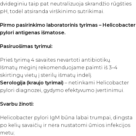
dvideginiu taip pat neutralizuoja skrandžio rūgšties
pH, todėl atsiranda virškinimo sutrikimai.
Pirmo pasirinkimo laboratorinis tyrimas – Helicobacter
pylori antigenas išmatose.
Pasiruošimas tyrimui:
Prieš tyrimą 4 savaites nevartoti antibiotikų.
Išmatų mėginį rekomenduojame paimti iš 3–4
skirtingų vietų į sterilų išmatų indelį.
Serologija (kraujo tyrimai)
– netinkami Helicobacter
pylori diagnozei, gydymo efektyvumo įvertinimui.
Svarbu žinoti:
Helicobacter pylori IgM būna labai trumpai, dingsta
po kelių savaičių ir nėra nustatomi ūmios infekcijos
metu;