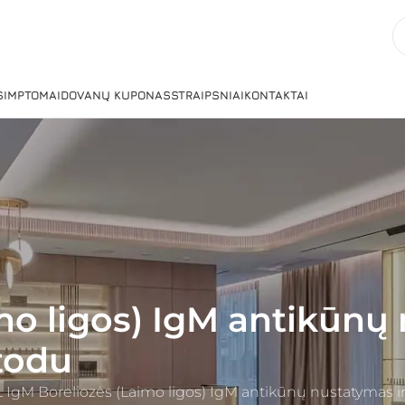
 SIMPTOMAI
DOVANŲ KUPONAS
STRAIPSNIAI
KONTAKTAI
mo ligos) IgM antikūnų
todu
L IgM Boreliozės (Laimo ligos) IgM antikūnų nustatyma