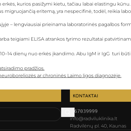
o erkės, kurios pasižymi kietu, tačiau labai elastingu kūnu.
s migruojančią eritemą, yra nespecifinė, todėl, reikia labora
ujyje – lengviausiai prieinama laboratorinės pagalbos form
arba teigiami ELISA atrankos tyrimo rezultatai patvirtinami
 10–14 dienų nuo erkės įkandimo. Abu IgM ir IgG turi būti
siradimo pradžios.
uroboreliozės ar chroninės Laimo ligos diagnozėje.
KONTAKTAI
067039999
info@radviluklinika.lt
Radvilėnų pl. 40, Kaunas