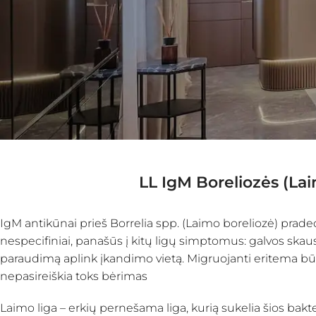
LL IgM Boreliozės (L
IgM antikūnai prieš Borrelia spp. (Laimo boreliozė) prade
nespecifiniai, panašūs į kitų ligų simptomus: galvos skau
paraudimą aplink įkandimo vietą. Migruojanti eritema būn
nepasireiškia toks bėrimas
Laimo liga – erkių pernešama liga, kurią sukelia šios bakterij