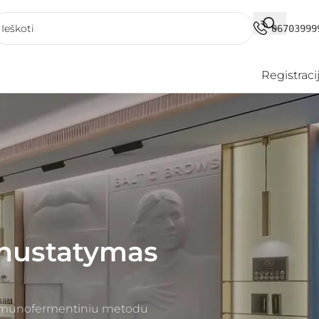
06703999
Registraci
 nustatymas
s imunofermentiniu metodu