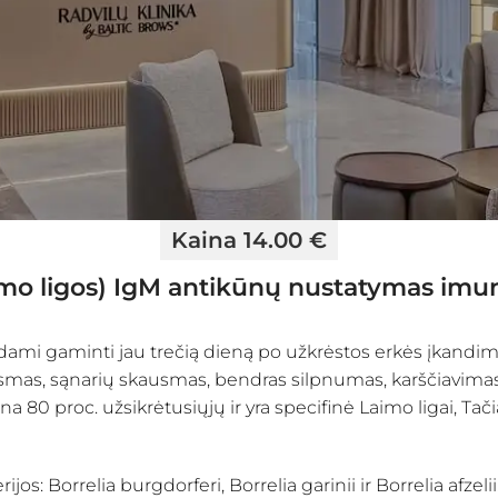
Kaina 14.00 €
aimo ligos) IgM antikūnų nustatymas im
dami gaminti jau trečią dieną po užkrėstos erkės įkandimo
smas, sąnarių skausmas, bendras silpnumas, karščiavimas, 
a 80 proc. užsikrėtusiųjų ir yra specifinė Laimo ligai, 
os: Borrelia burgdorferi, Borrelia garinii ir Borrelia afzelii.