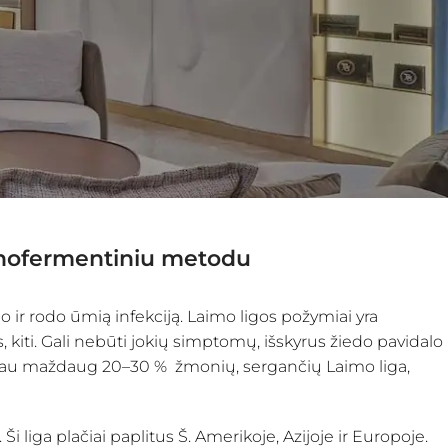
unofermentiniu metodu
 ir rodo ūmią infekciją. Laimo ligos požymiai yra
kiti. Gali nebūti jokių simptomų, išskyrus žiedo pavidalo
Tačiau maždaug 20–30 % žmonių, sergančių Laimo liga,
 Ši liga plačiai paplitus Š. Amerikoje, Azijoje ir Europoje.