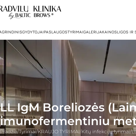
AGRINDINIS
GYDYTOJAI
PASLAUGOS
TYRIMAI
GALERIJA
KAINOS
LIGOS IR
LL IgM Boreliozės (Lai
imunofermentiniu me
Pradžia
Tyrimai
KRAUJO TYRIMAI
Kitų infekcijų tyrimai
L