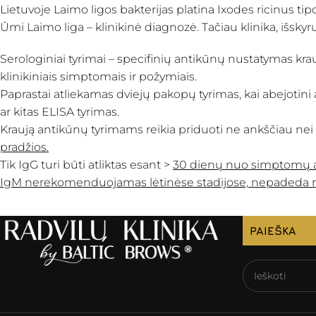
Lietuvoje Laimo ligos bakterijas platina Ixodes ricinus tip
Ūmi Laimo liga – klinikinė diagnozė. Tačiau klinika, išskyru
Serologiniai tyrimai – specifinių antikūnų nustatymas kra
klinikiniais simptomais ir požymiais.
Paprastai atliekamas dviejų pakopų tyrimas, kai abejotini 
ar kitas ELISA tyrimas.
Kraują antikūnų tyrimams reikia priduoti ne ankščiau nei
pradžios.
Tik IgG turi būti atliktas esant >
30 dienų nuo simptomų at
IgM nerekomenduojamas lėtinėse stadijose, nepadeda ne
PAIEŠKA