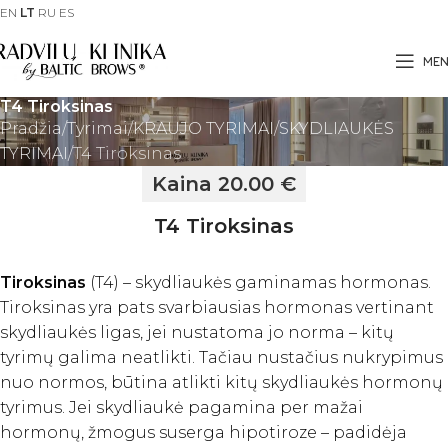
EN
LT
RU
ES
ME
T4 Tiroksinas
Pradžia
Tyrimai
KRAUJO TYRIMAI
SKYDLIAUKĖS
TYRIMAI
T4 Tiroksinas
Kaina 20.00 €
T4 Tiroksinas
Tiroksinas
(T4) – skydliaukės gaminamas hormonas.
Tiroksinas yra pats svarbiausias hormonas vertinant
skydliaukės ligas, jei nustatoma jo norma – kitų
tyrimų galima neatlikti. Tačiau nustačius nukrypimus
nuo normos, būtina atlikti kitų skydliaukės hormonų
tyrimus. Jei skydliaukė pagamina per mažai
hormonų, žmogus suserga hipotiroze – padidėja