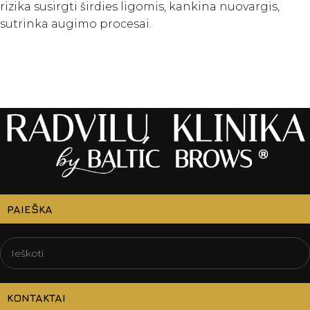
rizika susirgti širdies ligomis, kankina nuovargis,
sutrinka augimo procesai.
PAIEŠKA
KONTAKTAI