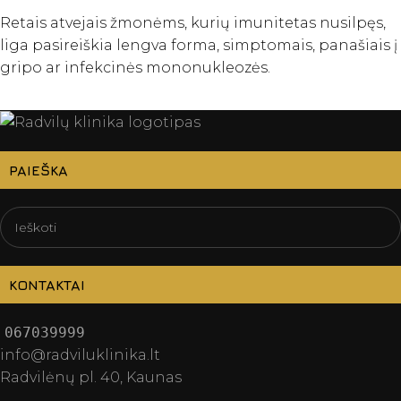
Retais atvejais žmonėms, kurių imunitetas nusilpęs,
liga pasireiškia lengva forma, simptomais, panašiais į
gripo ar infekcinės mononukleozės.
PAIEŠKA
KONTAKTAI
067039999
info@radviluklinika.lt
Radvilėnų pl. 40, Kaunas