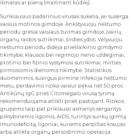
išmatas ar pieną (maitinant kūdikį).
Sunkiausius padarinius virusas sukelia, jei suserga
vaisius motinos gimdoje. Ankstyvuoju nėštumo
periodu gresia vaisiaus žuvimas gimdoje, įvairių
organų raidos sutrikimai, širdies ydos. Vėlyvuoju
nėštumo periodu didėja priešlaikinio gimdymo
tikimybė, klausos bei regimojo nervo uždegimai,
protinio bei fizinio vystymosi sutrikimai, mirties
pirmosiomis dienomis tikimybė. Statistikos
duomenimis, susirgus pirmine infekcija nėštumo
metu, perdavimo rizika vaisiui siekia net 50 proc.
Antikūnų IgG prieš Citomegalo virusą tyrimą
rekomenduojama atlikti prieš pastojant. Rizikos
grupėms taip pat priklauso asmenys sergantys
piktybinėmis ligomis, AIDS, turintys sunkų įgimtą
imunodeficitą, ligoniai, kuriems perpiltas kraujas
arba atlikta organų persodinimo operacija.