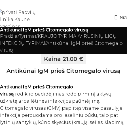
ME
Antikūnai IgM prieš Citomegalo virusą
Pradžia
Tyrimai
KRAUJO TYRIMAI
VIRUSINIŲ LIGŲ
INFEKCIJŲ TYRIMAI
Antikūnai IgM prieš Citomegalo
virusą
Kaina 21.00 €
Antikūnai IgM prieš Citomegalo virusą
Antikūnai IgM prieš Citomegalo
virusą
rodiklio padidėjimas rodo pirminį aktyvų
užkratą arba lėtinės infekcijos paūmėjimą.
Citomegalo virusas (CMV) paplitęs visame pasaulyje,
infekcija perduodama oro lašeliniu būdu, taip pat
lytinių santykių, kūno skysčius (kraują, seiles, šlapimą,