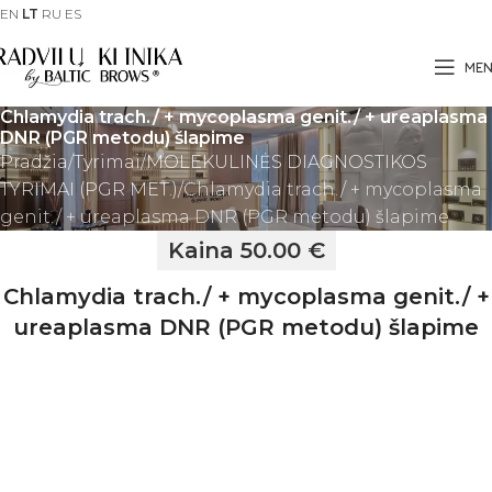
EN
LT
RU
ES
ME
Chlamydia trach./ + mycoplasma genit./ + ureaplasma
DNR (PGR metodu) šlapime
Pradžia
Tyrimai
MOLEKULINĖS DIAGNOSTIKOS
TYRIMAI (PGR MET.)
Chlamydia trach./ + mycoplasma
genit./ + ureaplasma DNR (PGR metodu) šlapime
Kaina 50.00 €
Chlamydia trach./ + mycoplasma genit./ +
ureaplasma DNR (PGR metodu) šlapime