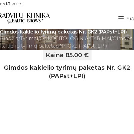
EN
LT
RU
ES
ME
Gimdos kaklelio tyrimų paketas Nr. GK2 (PAPst+LPI)
Pradžia
Tyrimai
ONKOCITOLOGINIAI TYRIMAI
Gimdos
kaklelio tyrimų paketas Nr. GK2 (PAPst+LPI)
Kaina 85.00 €
Gimdos kaklelio tyrimų paketas Nr. GK2
(PAPst+LPI)