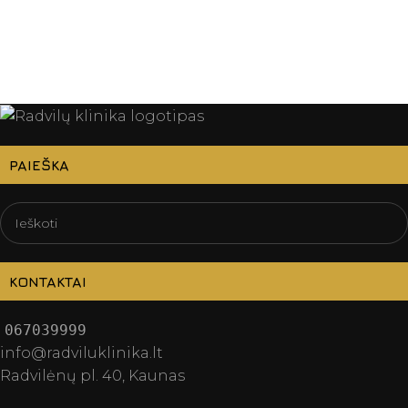
PAIEŠKA
KONTAKTAI
067039999
info@radviluklinika.lt
Radvilėnų pl. 40, Kaunas