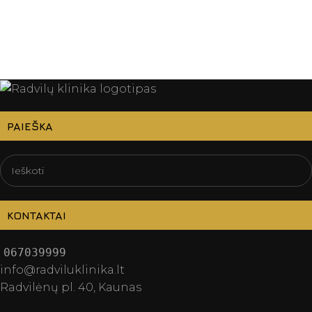
PAIEŠKA
KONTAKTAI
067039999
info@radviluklinika.lt
Radvilėnų pl. 40, Kaunas