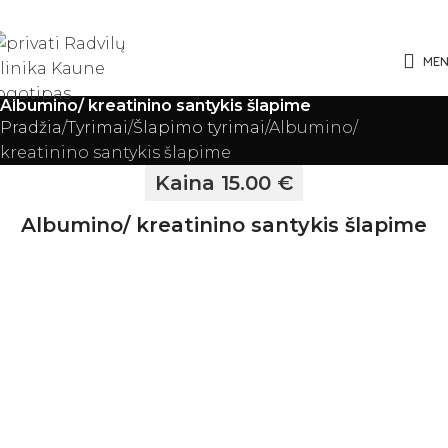
ME
Albumino/ kreatinino santykis šlapime
Pradžia
Tyrimai
Šlapimo tyrimai
Albumino/
kreatinino santykis šlapime
Kaina 15.00 €
Albumino/ kreatinino santykis šlapime