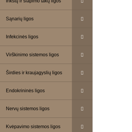
Inkstų ir šlapimo takų ligos
Sąnarių ligos
Kas yra 
Infekcinės ligos
in
Virškinimo sistemos ligos
Inkstų vė
Širdies ir kraujagyslių ligos
Endokrininės ligos
Amžius.
Inkst
Antsvoris ir 
Aukštas krau
Nervų sistemos ligos
Jeigu šeimoje
Lėtinės inkstų
Kvėpavimo sistemos ligos
Rūkymas.
Rūk