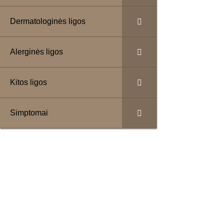
Inkstų v
Dermatologinės ligos
Alerginės ligos
Kraujas
šlapim
Skausmas
šon
Gumbas
ar
pa
Kitos ligos
Nuovargis
Nepaaiškina
Simptomai
Apetito sumaž
Karščiavimas b