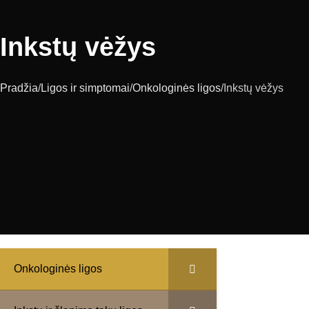
Inkstų vėžys
Pradžia
Ligos ir simptomai
Onkologinės ligos
Inkstų vėžys
Onkologinės ligos
Inkstų vėžys
dažniau pasi