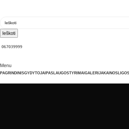
Ieškoti
067039999
Menu
PAGRINDINIS
GYDYTOJAI
PASLAUGOS
TYRIMAI
GALERIJA
KAINOS
LIGOS