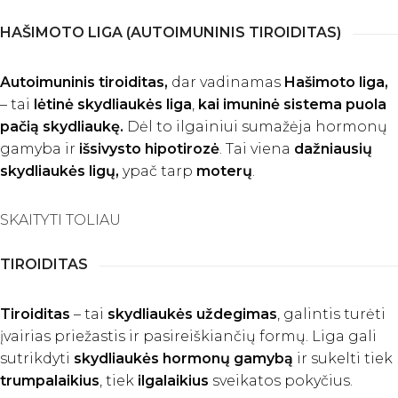
HAŠIMOTO LIGA (AUTOIMUNINIS TIROIDITAS)
Autoimuninis tiroiditas,
dar vadinamas
Hašimoto liga,
– tai
lėtinė skydliaukės liga
,
kai imuninė sistema puola
pačią skydliaukę.
Dėl to ilgainiui sumažėja hormonų
gamyba ir
išsivysto hipotirozė
. Tai viena
dažniausių
skydliaukės ligų,
ypač tarp
moterų
.
SKAITYTI TOLIAU
TIROIDITAS
Tiroiditas
– tai
skydliaukės uždegimas
, galintis turėti
įvairias priežastis ir pasireiškiančių formų. Liga gali
sutrikdyti
skydliaukės hormonų gamybą
ir sukelti tiek
trumpalaikius
, tiek
ilgalaikius
sveikatos pokyčius.