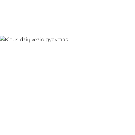
Moderni diagnostika ir tikslūs vaizdiniai tyrimai;
Genetinio konsultavimo ir testavimo galimybės;
Psichologinė pagalba pacientėms ir šeimos nariams;
Dažniausiai užduodami klausimai
apie kiaušidžių vėžį (DUK)
piktybinis navikas
vienoje
abiejose
dažnai nesukelia ryškių simptomų.