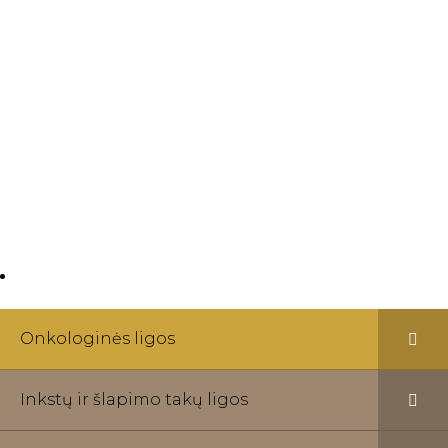
Kviečiame kreiptis į ,,Radvilų kliniką“, jeigu susidurėte
su kiaušidžių vėžiu ir Jums reikalinga ginekologo ar
onkologo konsultacija. Mūsų klinikoje dirbantys
specialistai pasirūpins efektyviu sveikatos problemų
šalinimu. Gydytojų paslaugos teikiamos visiškai
anonimiškai, atsižvelgiant į paciento pageidavimus,
ir atliekant visus būtinus tyrimus.
Onkologinės ligos
Inkstų ir šlapimo takų ligos