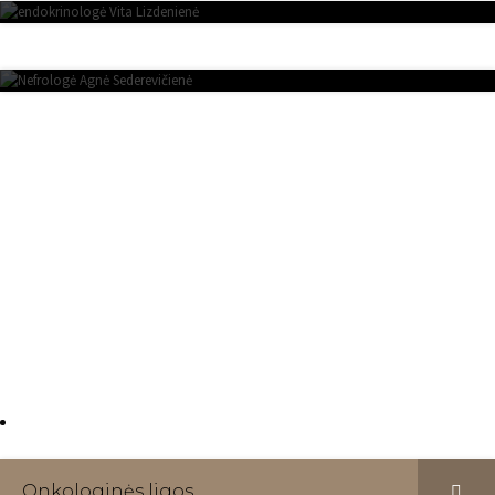
AGNĖ SEDEREVIČIENĖ
NEFROLOGAS
Kviečiame kreiptis į ,,Radvilų kliniką“. Mūsų klinikoje
dirbantys specialistai pasirūpins efektyviu sveikatos
problemų šalinimu. Gydytojų paslaugos teikiamos
visiškai anonimiškai, atsižvelgiant į paciento
pageidavimus, ir atliekant visus būtinus tyrimus.
Onkologinės ligos