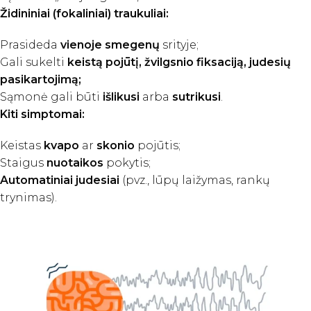
Židininiai (fokaliniai) traukuliai:
Prasideda
vienoje smegenų
srityje;
Gali sukelti
keistą pojūtį, žvilgsnio fiksaciją, judesių
pasikartojimą;
Sąmonė gali būti
išlikusi
arba
sutrikusi
.
Kiti simptomai:
Keistas
kvapo
ar
skonio
pojūtis;
Staigus
nuotaikos
pokytis;
Automatiniai judesiai
(pvz., lūpų laižymas, rankų
trynimas).