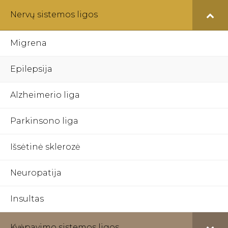
Nervų sistemos ligos
Migrena
Epilepsija
Alzheimerio liga
Parkinsono liga
Išsėtinė sklerozė
Neuropatija
Insultas
Kvėpavimo sistemos ligos