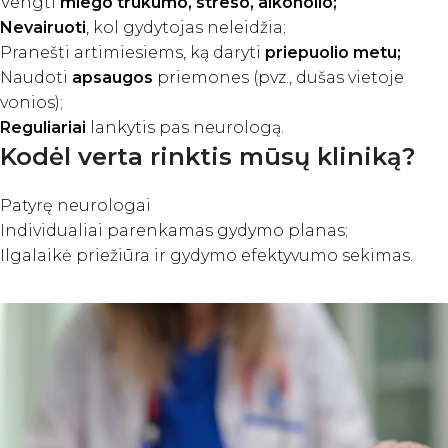
Vengti
miego trūkumo, streso, alkoholio;
Nevairuoti
, kol gydytojas neleidžia;
Pranešti artimiesiems, ką daryti
priepuolio metu;
Naudoti
apsaugos
priemones (pvz., dušas vietoje
vonios);
Reguliariai
lankytis pas neurologą.
Kodėl verta rinktis mūsų kliniką?
Patyrę neurologai
Individualiai parenkamas gydymo planas;
Ilgalaikė priežiūra ir gydymo efektyvumo sekimas.