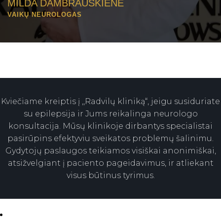
MILDA DAMBRAUSKIENĖ
VAIKŲ NEUROLOGAS
Kviečiame kreiptis į ,,Radvilų kliniką“, jeigu susiduriate
su epilepsija ir Jums reikalinga neurologo
konsultacija. Mūsų klinikoje dirbantys specialistai
pasirūpins efektyviu sveikatos problemų šalinimu.
Gydytojų paslaugos teikiamos visiškai anonimiškai,
atsižvelgiant į paciento pageidavimus, ir atliekant
visus būtinus tyrimus.