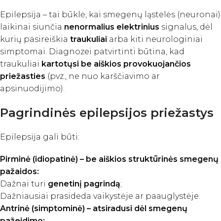
Epilepsija – tai būklė, kai smegenų ląstelės (neuronai)
laikinai siunčia
nenormalius elektrinius
signalus, dėl
kurių pasireiškia
traukuliai
arba kiti neurologiniai
simptomai. Diagnozei patvirtinti būtina, kad
traukuliai
kartotųsi be aiškios provokuojančios
priežasties
(pvz., ne nuo karščiavimo ar
apsinuodijimo).
Pagrindinės epilepsijos priežastys
Epilepsija gali būti:
Pirminė (idiopatinė) – be aiškios struktūrinės smegenų
pažaidos:
Dažnai turi
genetinį pagrindą
;
Dažniausiai prasideda vaikystėje ar paauglystėje.
Antrinė (simptominė) – atsiradusi dėl smegenų
pažeidimo: