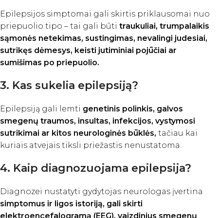
Epilepsijos simptomai gali skirtis priklausomai nuo
priepuolio tipo – tai gali būti
traukuliai, trumpalaikis
sąmonės netekimas, sustingimas, nevalingi judesiai,
sutrikęs dėmesys, keisti jutiminiai pojūčiai ar
sumišimas po priepuolio.
3. Kas sukelia epilepsiją?
Epilepsiją gali lemti
genetinis polinkis, galvos
smegenų traumos, insultas, infekcijos, vystymosi
sutrikimai ar kitos neurologinės būklės,
tačiau kai
kuriais atvejais tiksli priežastis nenustatoma.
4. Kaip diagnozuojama epilepsija?
Diagnozei nustatyti gydytojas neurologas įvertina
simptomus ir ligos istoriją, gali skirti
elektroencefalogramą (EEG), vaizdinius smegenų