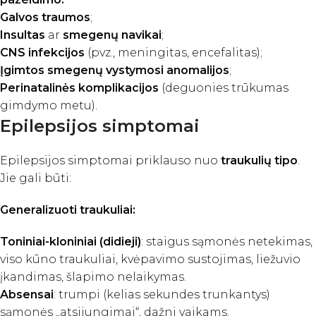
Galvos traumos
;
Insultas
ar
smegenų navikai
;
CNS infekcijos
(pvz., meningitas, encefalitas);
Įgimtos smegenų vystymosi anomalijos
;
Perinatalinės komplikacijos
(deguonies trūkumas
gimdymo metu).
Epilepsijos simptomai
Epilepsijos simptomai priklauso nuo
traukulių tipo
.
Jie gali būti:
Generalizuoti traukuliai:
Toniniai-kloniniai (didieji)
: staigus sąmonės netekimas,
viso kūno traukuliai, kvėpavimo sustojimas, liežuvio
įkandimas, šlapimo nelaikymas.
Absensai
: trumpi (kelias sekundes trunkantys)
sąmonės „atsijungimai“, dažni vaikams.