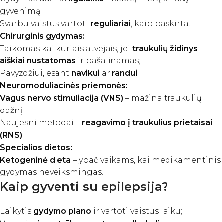
gyvenimą;
Svarbu vaistus vartoti
reguliariai
, kaip paskirta.
Chirurginis gydymas:
Taikomas kai kuriais atvejais, jei
traukulių židinys
aiškiai nustatomas
ir pašalinamas;
Pavyzdžiui, esant
navikui
ar
randui
.
Neuromoduliacinės priemonės:
Vagus nervo stimuliacija (VNS)
– mažina traukulių
dažnį;
Naujesni metodai –
reagavimo į traukulius prietaisai
(RNS)
.
Specialios dietos:
Ketogeninė dieta
– ypač vaikams, kai medikamentinis
gydymas neveiksmingas.
Kaip gyventi su epilepsija?
Laikytis
gydymo plano
ir vartoti vaistus laiku;