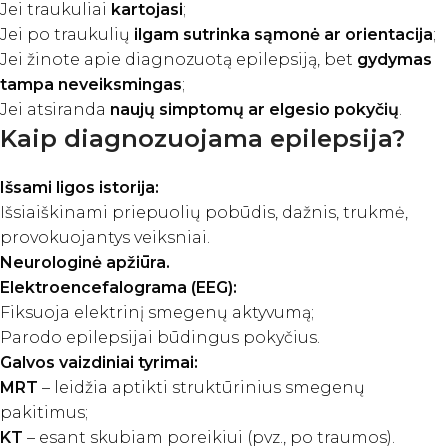
Jei traukuliai
kartojasi
;
Jei po traukulių
ilgam sutrinka sąmonė ar orientacija
;
Jei žinote apie diagnozuotą epilepsiją, bet
gydymas
tampa neveiksmingas
;
Jei atsiranda
naujų simptomų ar elgesio pokyčių
.
Kaip diagnozuojama epilepsija?
Išsami ligos istorija:
Išsiaiškinami priepuolių pobūdis, dažnis, trukmė,
provokuojantys veiksniai.
Neurologinė apžiūra.
Elektroencefalograma (EEG):
Fiksuoja elektrinį smegenų aktyvumą;
Parodo epilepsijai būdingus pokyčius.
Galvos vaizdiniai tyrimai:
MRT
– leidžia aptikti struktūrinius smegenų
pakitimus;
KT
– esant skubiam poreikiui (pvz., po traumos).