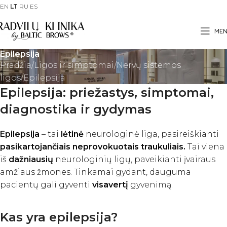
EN
LT
RU
ES
ME
Epilepsija
Pradžia
Ligos ir simptomai
Nervų sistemos
ligos
Epilepsija
Epilepsija: priežastys, simptomai,
diagnostika ir gydymas
Epilepsija
– tai
lėtinė
neurologinė liga, pasireiškianti
pasikartojančiais neprovokuotais traukuliais.
Tai viena
iš
dažniausių
neurologinių ligų, paveikianti įvairaus
amžiaus žmones. Tinkamai gydant, dauguma
pacientų gali gyventi
visavertį
gyvenimą.
Kas yra epilepsija?