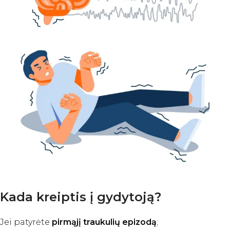
Kada kreiptis į gydytoją?
Jei patyrėte
pirmąjį traukulių epizodą
;