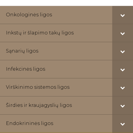
Onkologinės ligos
Inkstų ir šlapimo takų ligos
Sąnarių ligos
Infekcinės ligos
Virškinimo sistemos ligos
Širdies ir kraujagyslių ligos
Endokrininės ligos