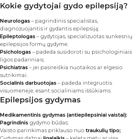
Kokie gydytojai gydo epilepsiją?
Neurologas
– pagrindinis specialistas,
diagnozuojantis ir gydantis epilepsiją;
Epileptologas
– gydytojas, specializuotas sunkesnių
epilepsijos formų gydyme;
Psichologas
– padeda susidoroti su psichologiniais
ligos padariniais;
Psichiatras
– jei pasireiškia nuotaikos ar elgesio
sutrikimai;
Socialinis darbuotojas
– padeda integruotis
visuomenėje, esant socialiniams iššūkiams.
Epilepsijos gydymas
Medikamentinis gydymas (antiepilepsiniai vaistai):
Pagrindinis
gydymo būdas;
Vaisto parinkimas priklauso nuo
traukulių tipo;
Gydymas dažnai
ilgalaikis
– keletą metų ar visą