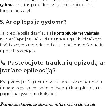
tyrimus
ar kitus papildomus tyrimus epilepsijos
formai nustatyti.
5. Ar epilepsija gydoma?
Taip, epilepsija dažniausiai
kontroliuojama vaistais
nuo epilepsijos. Kai kuriais atvejais gali būti taikomi
ir kiti gydymo metodai, priklausomai nuo priepuolių
tipo ir ligos eigos.
📞
Pastebėjote traukulių epizodą ar
įtariate epilepsiją?
Kreipkitės į mūsų neurologus – ankstyva diagnozė ir
tinkamas gydymas padeda išvengti komplikacijų ir
pagerina gyvenimo kokybę!
Šiame puslapyje skelbiama informacija skirta tik