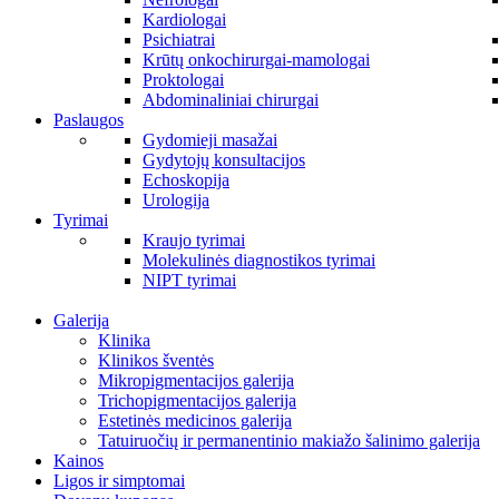
Kardiologai
Psichiatrai
Krūtų onkochirurgai-mamologai
Proktologai
Abdominaliniai chirurgai
Paslaugos
Gydomieji masažai
Gydytojų konsultacijos
Echoskopija
Urologija
Tyrimai
Kraujo tyrimai
Molekulinės diagnostikos tyrimai
NIPT tyrimai
Galerija
Klinika
Klinikos šventės
Mikropigmentacijos galerija
Trichopigmentacijos galerija
Estetinės medicinos galerija
Tatuiruočių ir permanentinio makiažo šalinimo galerija
Kainos
Ligos ir simptomai