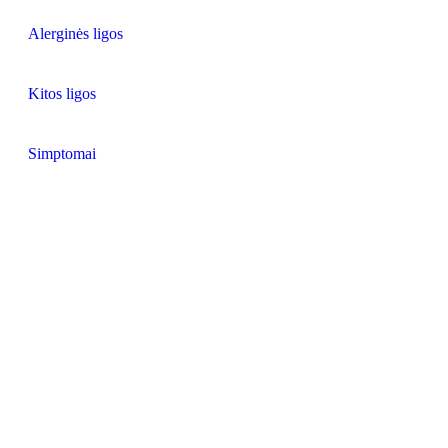
Alerginės ligos
Kitos ligos
Simptomai
Alzheimerio liga: priežastys, simptomai, d
Alzheimerio liga
neurodegeneracinė
demencijos forma
Kas yra Alzheimerio liga?
nervinių ląstelių nykimas