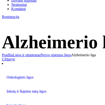
Dovanų kuponas
Straipsniai
Kontaktai
Registracija
Alzheimerio 
Pradžia
Ligos ir simptomai
Nervų sistemos ligos
Alzheimerio liga
Uždaryti
Onkologinės ligos
Inkstų ir šlapimo takų ligos