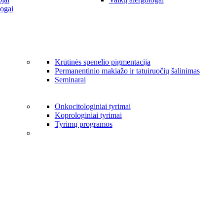
ogai
Krūtinės spenelio pigmentacija
Permanentinio makiažo ir tatuiruočių šalinimas
Seminarai
Onkocitologiniai tyrimai
Koprologiniai tyrimai
Tyrimų programos