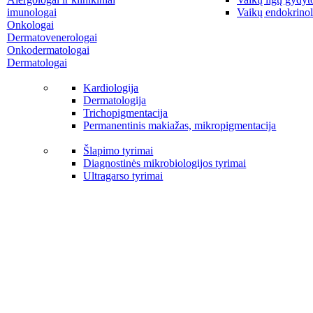
imunologai
Vaikų endokrinol
Onkologai
Dermatovenerologai
Onkodermatologai
Dermatologai
Kardiologija
Dermatologija
Trichopigmentacija
Permanentinis makiažas, mikropigmentacija
Šlapimo tyrimai
Diagnostinės mikrobiologijos tyrimai
Ultragarso tyrimai