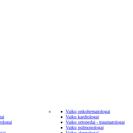
Vaikų onkohematologai
gai
Vaikų kardiologai
rologai
Vaikų ortopedai - traumatologai
Vaikų pulmonologai
jai
Vaikų alergologai