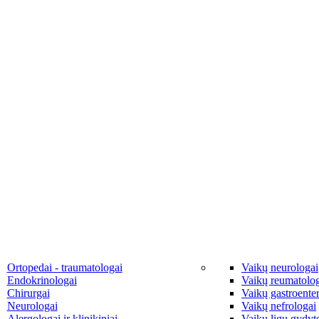
Ortopedai - traumatologai
Vaikų neurologai
Endokrinologai
Vaikų reumatolo
Chirurgai
Vaikų gastroente
Neurologai
Vaikų nefrologai
Alergologai ir klinikiniai
Vaikų ligų gydyto