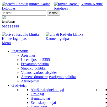
Ieškoti
067039999
Menu
Pagrindinis
Apie mus
Licencijos nr. 5355
Privatumo politika
Slapukų politika
Vidaus tvarkos taisyklės
Asmens duomenų tvarkymo politika
Atsiliepimai
Gydytojai
Akušeriai-ginekologai
Urologai
Hematologai
Echoskopuotojai
Nefrologai