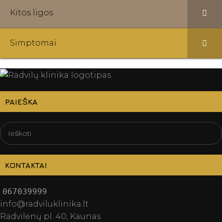
Kitos ligos
Simptomai
PAIEŠKA
KONTAKTAI
067039999
info@radviluklinika.lt
Radvilėnų pl. 40, Kaunas