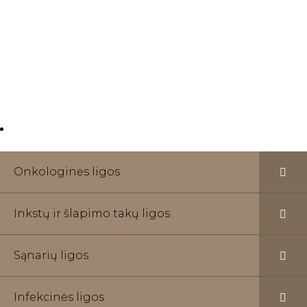
Kviečiame kreiptis į ,,Radvilų kliniką“. Mūsų klinikoje
dirbantys specialistai pasirūpins efektyviu sveikatos
problemų šalinimu. Gydytojų paslaugos teikiamos
visiškai anonimiškai, atsižvelgiant į paciento
pageidavimus, ir atliekant visus būtinus tyrimus.
Onkologinės ligos
Inkstų ir šlapimo takų ligos
Sąnarių ligos
Infekcinės ligos