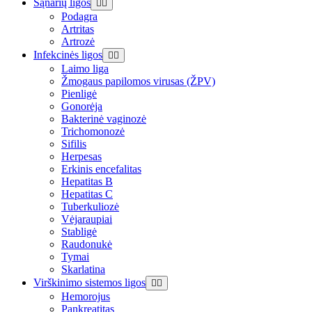
Sąnarių ligos
Podagra
Artritas
Artrozė
Infekcinės ligos
Laimo liga
Žmogaus papilomos virusas (ŽPV)
Pienligė
Gonorėja
Bakterinė vaginozė
Trichomonozė
Sifilis
Herpesas
Erkinis encefalitas
Hepatitas B
Hepatitas C
Tuberkuliozė
Vėjaraupiai
Stabligė
Raudonukė
Tymai
Skarlatina
Virškinimo sistemos ligos
Hemorojus
Pankreatitas