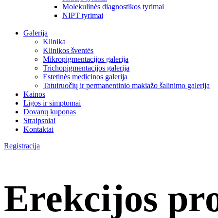
Molekulinės diagnostikos tyrimai
NIPT tyrimai
Galerija
Klinika
Klinikos šventės
Mikropigmentacijos galerija
Trichopigmentacijos galerija
Estetinės medicinos galerija
Tatuiruočių ir permanentinio makiažo šalinimo galerija
Kainos
Ligos ir simptomai
Dovanų kuponas
Straipsniai
Kontaktai
Registracija
Erekcijos pr