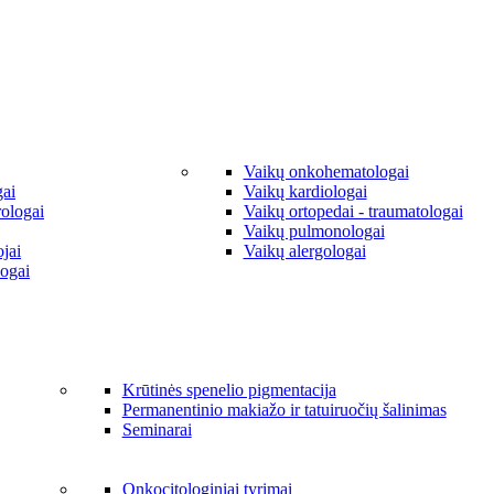
Vaikų onkohematologai
gai
Vaikų kardiologai
rologai
Vaikų ortopedai - traumatologai
Vaikų pulmonologai
jai
Vaikų alergologai
ogai
Krūtinės spenelio pigmentacija
Permanentinio makiažo ir tatuiruočių šalinimas
Seminarai
Onkocitologiniai tyrimai