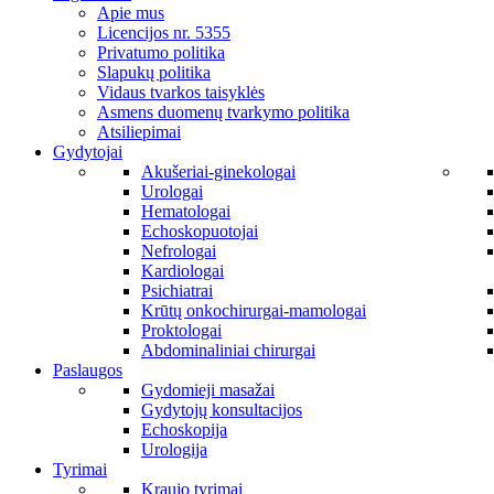
Apie mus
Licencijos nr. 5355
Privatumo politika
Slapukų politika
Vidaus tvarkos taisyklės
Asmens duomenų tvarkymo politika
Atsiliepimai
Gydytojai
Akušeriai-ginekologai
Urologai
Hematologai
Echoskopuotojai
Nefrologai
Kardiologai
Psichiatrai
Krūtų onkochirurgai-mamologai
Proktologai
Abdominaliniai chirurgai
Paslaugos
Gydomieji masažai
Gydytojų konsultacijos
Echoskopija
Urologija
Tyrimai
Kraujo tyrimai