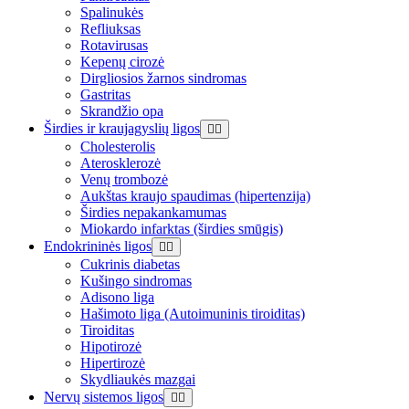
Spalinukės
Refliuksas
Rotavirusas
Kepenų cirozė
Dirgliosios žarnos sindromas
Gastritas
Skrandžio opa
Širdies ir kraujagyslių ligos
Cholesterolis
Aterosklerozė
Venų trombozė
Aukštas kraujo spaudimas (hipertenzija)
Širdies nepakankamumas
Miokardo infarktas (širdies smūgis)
Endokrininės ligos
Cukrinis diabetas
Kušingo sindromas
Adisono liga
Hašimoto liga (Autoimuninis tiroiditas)
Tiroiditas
Hipotirozė
Hipertirozė
Skydliaukės mazgai
Nervų sistemos ligos