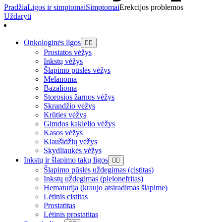
Pradžia
Ligos ir simptomai
Simptomai
Erekcijos problemos
Uždaryti
Onkologinės ligos
Prostatos vėžys
Inkstų vėžys
Šlapimo pūslės vėžys
Melanoma
Bazalioma
Storosios žarnos vėžys
Skrandžio vėžys
Krūties vėžys
Gimdos kaklelio vėžys
Kasos vėžys
Kiaušidžių vėžys
Skydliaukės vėžys
Inkstų ir šlapimo takų ligos
Šlapimo pūslės uždegimas (cistitas)
Inkstų uždegimas (pielonefritas)
Hematurija (kraujo atsiradimas šlapime)
Lėtinis cistitas
Prostatitas
Lėtinis prostatitas