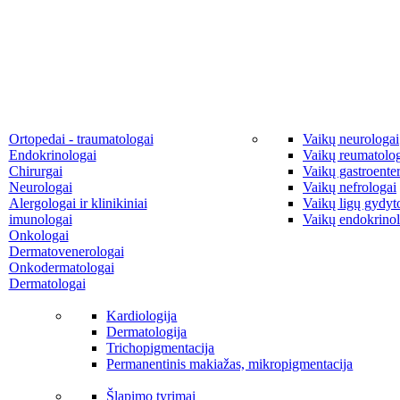
Ortopedai - traumatologai
Vaikų neurologai
Endokrinologai
Vaikų reumatolo
Chirurgai
Vaikų gastroente
Neurologai
Vaikų nefrologai
Alergologai ir klinikiniai
Vaikų ligų gydyto
imunologai
Vaikų endokrinol
Onkologai
Dermatovenerologai
Onkodermatologai
Dermatologai
Kardiologija
Dermatologija
Trichopigmentacija
Permanentinis makiažas, mikropigmentacija
Šlapimo tyrimai