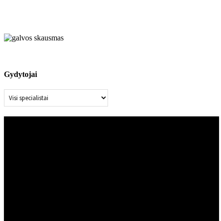
Radvilų klinikoje
dirbantys specialistai konsultuoja įvairių sveikatos
paslaugos ir užtikrinama visapusiška priežiūra nuo pirmos konsultaci
Gydytojai