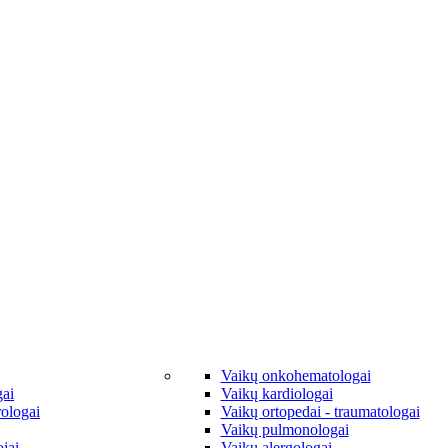
Vaikų onkohematologai
gai
Vaikų kardiologai
rologai
Vaikų ortopedai - traumatologai
Vaikų pulmonologai
jai
Vaikų alergologai