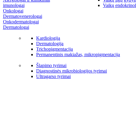
imunologai
Vaikų endokrinol
Onkologai
Dermatovenerologai
Onkodermatologai
Dermatologai
Kardiologija
Dermatologija
Trichopigmentacija
Permanentinis makiažas, mikropigmentacija
Šlapimo tyrimai
Diagnostinės mikrobiologijos tyrimai
Ultragarso tyrimai