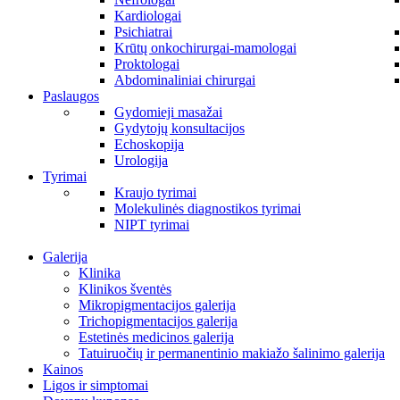
Kardiologai
Psichiatrai
Krūtų onkochirurgai-mamologai
Proktologai
Abdominaliniai chirurgai
Paslaugos
Gydomieji masažai
Gydytojų konsultacijos
Echoskopija
Urologija
Tyrimai
Kraujo tyrimai
Molekulinės diagnostikos tyrimai
NIPT tyrimai
Galerija
Klinika
Klinikos šventės
Mikropigmentacijos galerija
Trichopigmentacijos galerija
Estetinės medicinos galerija
Tatuiruočių ir permanentinio makiažo šalinimo galerija
Kainos
Ligos ir simptomai