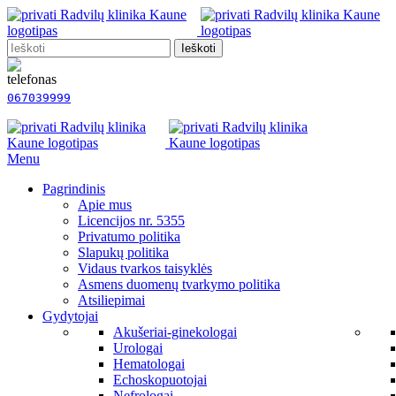
Ieškoti
067039999
Menu
Pagrindinis
Apie mus
Licencijos nr. 5355
Privatumo politika
Slapukų politika
Vidaus tvarkos taisyklės
Asmens duomenų tvarkymo politika
Atsiliepimai
Gydytojai
Akušeriai-ginekologai
Urologai
Hematologai
Echoskopuotojai
Nefrologai