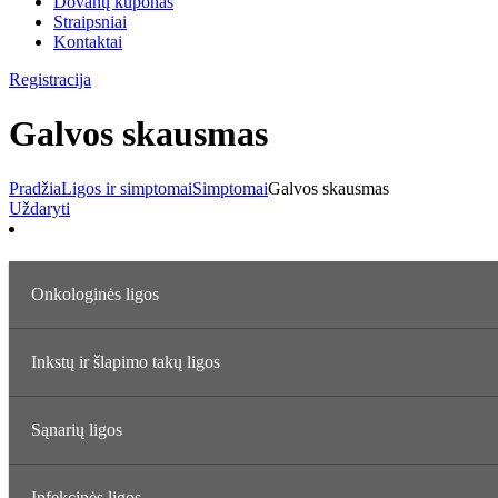
Dovanų kuponas
Straipsniai
Kontaktai
Registracija
Galvos skausmas
Pradžia
Ligos ir simptomai
Simptomai
Galvos skausmas
Uždaryti
Onkologinės ligos
Inkstų ir šlapimo takų ligos
Sąnarių ligos
Infekcinės ligos