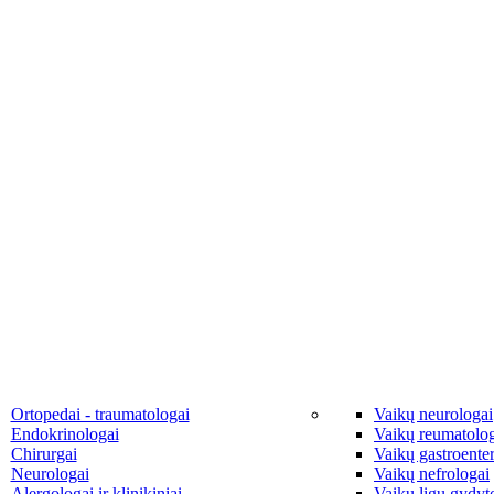
Ortopedai - traumatologai
Vaikų neurologai
Endokrinologai
Vaikų reumatolo
Chirurgai
Vaikų gastroente
Neurologai
Vaikų nefrologai
Alergologai ir klinikiniai
Vaikų ligų gydyto