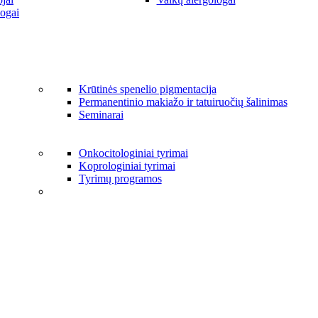
ogai
Krūtinės spenelio pigmentacija
Permanentinio makiažo ir tatuiruočių šalinimas
Seminarai
Onkocitologiniai tyrimai
Koprologiniai tyrimai
Tyrimų programos